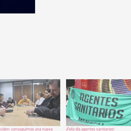
eciden: conseguimos una nueva
¡Feliz día agentes sanitarios!