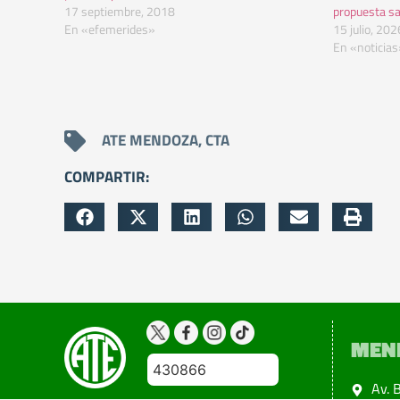
17 septiembre, 2018
propuesta sa
En «efemerides»
15 julio, 202
En «noticias
ATE MENDOZA
,
CTA
COMPARTIR:
MEN
430866
Av. 