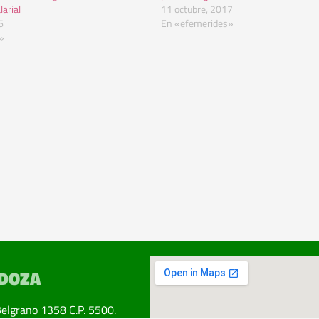
larial
11 octubre, 2017
6
En «efemerides»
»
DOZA
Belgrano 1358 C.P. 5500.