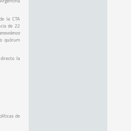
 Argentina
 de la CTA
ncia de 22
enevolenza
ado quórum
directo la
líticas de