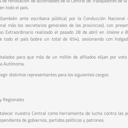
 de renovación de autoridades de la Central de Trabajadores de la
n todo el país.
 (también ante escribana pública) por la Conducción Nacional
al más los secretarios generales de las provincias), con prese
so Extraordinario realizado el pasado 28 de abril en
Unione e B
e todo el país (sobre un total de 654), sesionando con holg
alados para que más de un millón de afiliados elijan por voto 
ina Autónoma.
egir distintos representantes para los siguientes cargos:
 y Regionales
alecer nuestra Central como herramienta de lucha contra las po
endiente de gobiernos, partidos políticos y patrones.