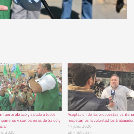
 fuerte abrazo y saludo a todos
Aceptación de las propuestas paritaria
mpañeros y compañeras de Salud y
respetamos la voluntad los trabajado
cial
17 julio, 2026
re, 2020
En «noticias»