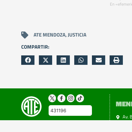
En «efemeri
ATE MENDOZA
,
JUSTICIA
COMPARTIR:
MEN
431196
Av. 
Ciud
Copyright 2024@atemendoza