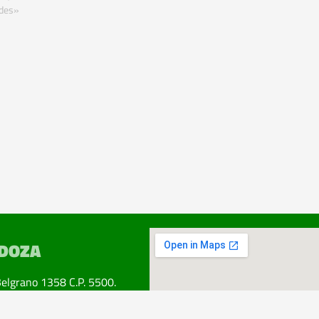
des»
DOZA
Belgrano 1358 C.P. 5500.
ad. Mendoza.