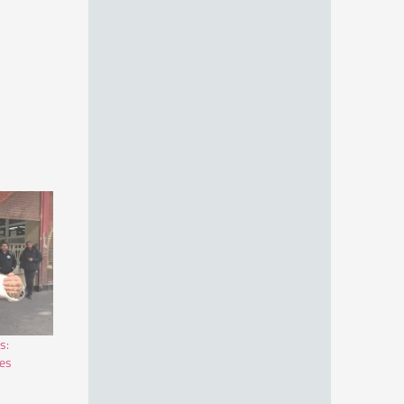
s:
res