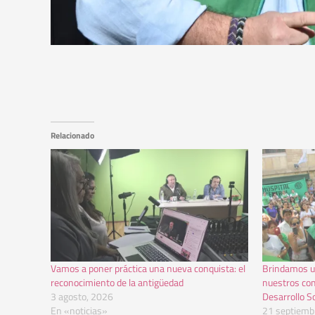
Relacionado
Vamos a poner práctica una nueva conquista: el
Brindamos un
reconocimiento de la antigüedad
nuestros co
3 agosto, 2026
Desarrollo So
En «noticias»
21 septiemb