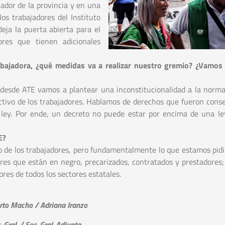
ador de la provincia y en una
los trabajadores del Instituto
deja la puerta abierta para el
ores que tienen adicionales
abajadora, ¿qué medidas va a realizar nuestro gremio? ¿Vamos 
 desde ATE vamos a plantear una inconstitucionalidad a la norma
ectivo de los trabajadores. Hablamos de derechos que fueron cons
on ley. Por ende, un decreto no puede estar por encima de una l
E?
io de los trabajadores, pero fundamentalmente lo que estamos pidi
res que están en negro, precarizados, contratados y prestadores;
res de todos los sectores estatales.
rto Macho / Adriana Iranzo
. Gral. / Sec. Gral. Adjunta