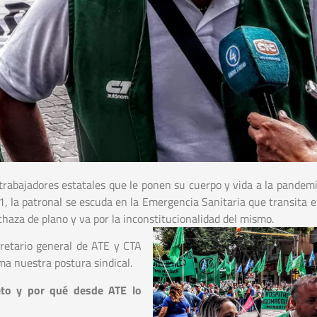
 trabajadores estatales que le ponen su cuerpo y vida a la pandem
1, la patronal se escuda en la Emergencia Sanitaria que transita e
chaza de plano y va por la inconstitucionalidad del mismo.
retario general de ATE y CTA
a nuestra postura sindical.
reto y por qué desde ATE lo