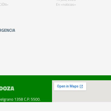
CIÓN»
En «noticias»
RGENCIA
DOZA
Belgrano 1358 C.P. 5500.
ad. Mendoza.