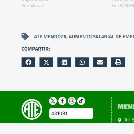
En «noticias»
En «FORMA
ATE MENDOZA
,
AUMENTO SALARIAL DE EME
COMPARTIR:
MEN
431081
Av. 
Ciud
Copyright 2024@atemendoza