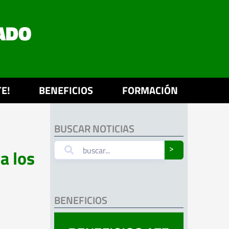
ADO
E!
BENEFICIOS
FORMACIÓN
BUSCAR NOTICIAS
a los
˃
BENEFICIOS