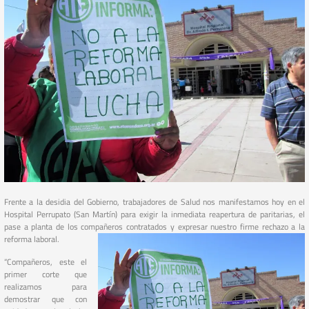
Frente a la desidia del Gobierno, trabajadores de Salud nos manifestamos hoy en el
Hospital Perrupato (San Martín) para exigir la inmediata reapertura de paritarias, el
pase a planta de los compañeros contratados y expresar nuestro firme rechazo a la
reforma laboral.
“Compañeros, este el
primer corte que
realizamos para
demostrar que con