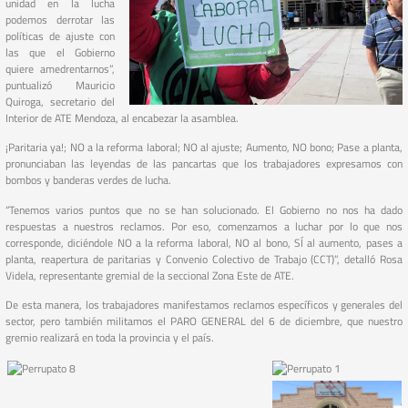
unidad en la lucha
podemos derrotar las
políticas de ajuste con
las que el Gobierno
quiere amedrentarnos”,
puntualizó Mauricio
Quiroga, secretario del
Interior de ATE Mendoza, al encabezar la asamblea.
¡Paritaria ya!; NO a la reforma laboral; NO al ajuste; Aumento, NO bono; Pase a planta,
pronunciaban las leyendas de las pancartas que los trabajadores expresamos con
bombos y banderas verdes de lucha.
“Tenemos varios puntos que no se han solucionado. El Gobierno no nos ha dado
respuestas a nuestros reclamos. Por eso, comenzamos a luchar por lo que nos
corresponde, diciéndole NO a la reforma laboral, NO al bono, SÍ al aumento, pases a
planta, reapertura de paritarias y Convenio Colectivo de Trabajo (CCT)”, detalló Rosa
Videla, representante gremial de la seccional Zona Este de ATE.
De esta manera, los trabajadores manifestamos reclamos específicos y generales del
sector, pero también militamos el PARO GENERAL del 6 de diciembre, que nuestro
gremio realizará en toda la provincia y el país.