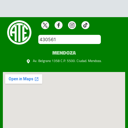
430561
MENDOZA
Av. Belgrano 1358 C.P. 5500. Ciudad. Mendoza.