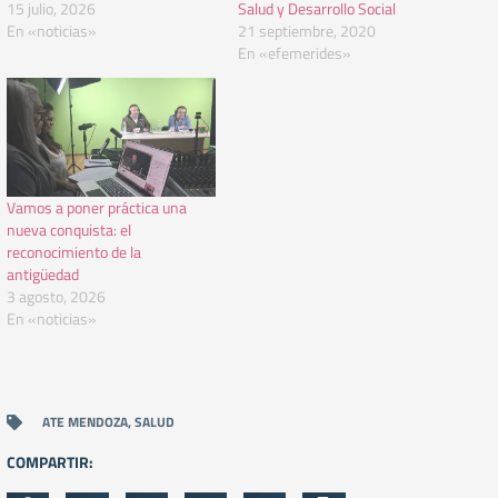
15 julio, 2026
Salud y Desarrollo Social
En «noticias»
21 septiembre, 2020
En «efemerides»
Vamos a poner práctica una
nueva conquista: el
reconocimiento de la
antigüedad
3 agosto, 2026
En «noticias»
ATE MENDOZA
,
SALUD
COMPARTIR: