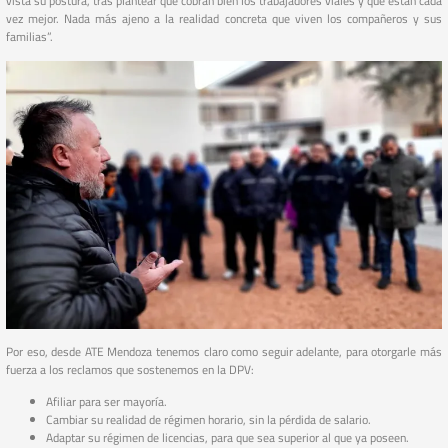
vista su postura, tras plantear que cobran bien los trabajadores viales y que están cada
vez mejor. Nada más ajeno a la realidad concreta que viven los compañeros y sus
familias”.
Por eso, desde ATE Mendoza tenemos claro como seguir adelante, para otorgarle más
fuerza a los reclamos que sostenemos en la DPV:
Afiliar para ser mayoría.
Cambiar su realidad de régimen horario, sin la pérdida de salario.
Adaptar su régimen de licencias, para que sea superior al que ya poseen.