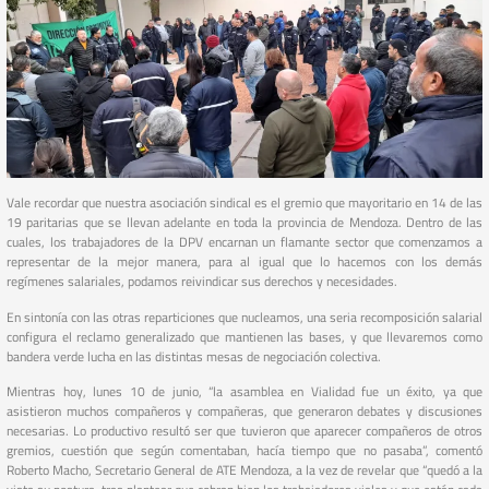
Vale recordar que nuestra asociación sindical es el gremio que mayoritario en 14 de las
19 paritarias que se llevan adelante en toda la provincia de Mendoza. Dentro de las
cuales, los trabajadores de la DPV encarnan un flamante sector que comenzamos a
representar de la mejor manera, para al igual que lo hacemos con los demás
regímenes salariales, podamos reivindicar sus derechos y necesidades.
En sintonía con las otras reparticiones que nucleamos, una seria recomposición salarial
configura el reclamo generalizado que mantienen las bases, y que llevaremos como
bandera verde lucha en las distintas mesas de negociación colectiva.
Mientras hoy, lunes 10 de junio, “la asamblea en Vialidad fue un éxito, ya que
asistieron muchos compañeros y compañeras, que generaron debates y discusiones
necesarias. Lo productivo resultó ser que tuvieron que aparecer compañeros de otros
gremios, cuestión que según comentaban, hacía tiempo que no pasaba”, comentó
Roberto Macho, Secretario General de ATE Mendoza, a la vez de revelar que “quedó a la