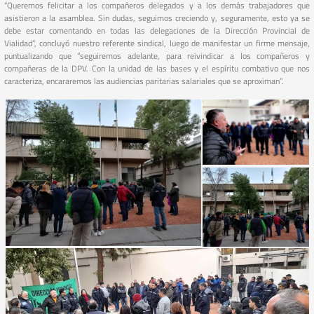
“Queremos felicitar a los compañeros delegados y a los demás trabajadores que
asistieron a la asamblea. Sin dudas, seguimos creciendo y, seguramente, esto ya se
debe estar comentando en todas las delegaciones de la Dirección Provincial de
Vialidad”, concluyó nuestro referente sindical, luego de manifestar un firme mensaje,
puntualizando que “seguiremos adelante, para reivindicar a los compañeros y
compañeras de la DPV. Con la unidad de las bases y el espíritu combativo que nos
caracteriza, encararemos las audiencias paritarias salariales que se aproximan”.