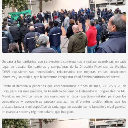
De cara a las paritarias que se avecinan, comenzamos a realizar asambleas en cada
lugar de trabajo. Compañeros y compañeras de la Dirección Provincial de Vialidad
(DPV) expusieron sus necesidades, relacionadas con mejoras en las condiciones
laborales y salariales, que buscaremos conquistar en al ámbito paritario del sector.
Frente al llamado a paritarias que encabezaremos a fines de mes, 24, 25 y 26 de
junio, para ser más precisos, la Asamblea General de Delegados y Congresales de ATE
Mendoza resolvió comenzar con asambleas en cada repartición estatal, para que los
compañeros y compañeras puedan analizar las diferentes problemáticas que los
afectan, tanto a nivel específico de cada lugar de trabajo, como también a nivel general,
en cuanto a sector y régimen salarial que integran.