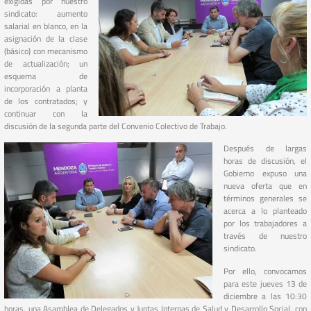
exigidas por nuestro
sindicato: aumento
salarial en blanco, en la
asignación de la clase
(básico) con mecanismo
de actualización; un
esquema de
incorporación a planta
de los contratados; y
continuar con la
discusión de la segunda parte del Convenio Colectivo de Trabajo.
Después de largas
horas de discusión, el
Gobierno expuso una
nueva oferta que en
términos generales se
acerca a lo planteado
por los trabajadores a
través de nuestro
sindicato.
Por ello, convocamos
para este jueves 13 de
diciembre a las 10:30
horas, una Asamblea de Delegados y Juntas Internas de Salud y Desarrollo Social, con