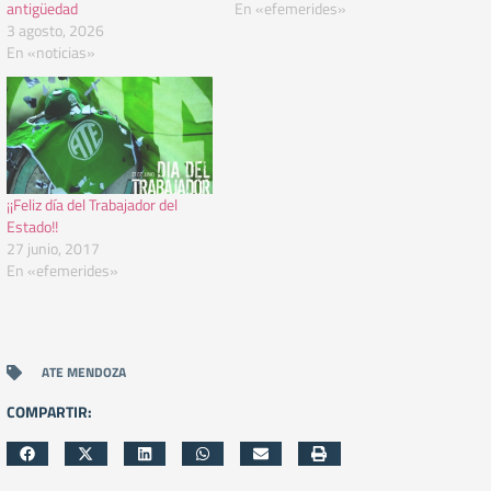
antigüedad
En «efemerides»
3 agosto, 2026
En «noticias»
¡¡Feliz día del Trabajador del
Estado!!
27 junio, 2017
En «efemerides»
ATE MENDOZA
COMPARTIR: