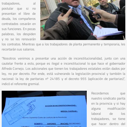
trabajadores, al
postular que si no
presentan el libre de
deuda, los compañeros
contratados cesarán en
sus funciones. En pocas
palabras, los despiden
y no se les renovarán
los contratos. Mientras que a los trabajadores de planta permanente y temporaria, les
recortarán sus salarios.
“Nosotros venimos a presentar una acción de inconstitucionalidad, junto con una
cautelar frente a esto, porque es ilegal e inconstitucional lo que hace el gobernador
Alfredo Cornejo. Los adicionales que tienen los trabajadores estatales están dados por
ley, no por decreto. Por ende, está vulnerando la legislación provincial y también la
nacional: la ley de paritarias nº 24185 y el decreto 955 (aplicación de paritarias)”,
indicó el referente gremial.
Recordemos que
nuestro sindicato parita
en la provincia y si hay
alguna modificación
laboral de los
trabajadores, se tiene
que hacer dentro del