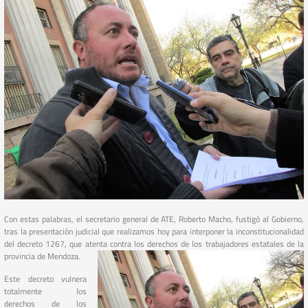
Con estas palabras, el secretario general de ATE, Roberto Macho, fustigó al Gobierno,
tras la presentación judicial que realizamos hoy para interponer la inconstitucionalidad
del decreto 1267, que atenta contra los derechos de los trabajadores estatales de la
provincia de Mendoza.
Este decreto vulnera
totalmente los
derechos de los