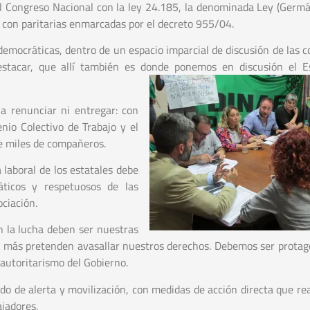
 el Congreso Nacional con la ley 24.185, la denominada Ley (Germá
 con paritarias enmarcadas por el decreto 955/04.
democráticas, dentro de un espacio imparcial de discusión de las c
destacar, que allí también es donde ponemos en discusión el 
a renunciar ni entregar: con
nio Colectivo de Trabajo y el
de miles de compañeros.
a laboral de los estatales debe
ticos y respetuosos de las
ciación.
n la lucha deben ser nuestras
z más pretenden avasallar nuestros derechos. Debemos ser protag
 autoritarismo del Gobierno.
ado de alerta y movilización, con medidas de acción directa que re
ajadores.