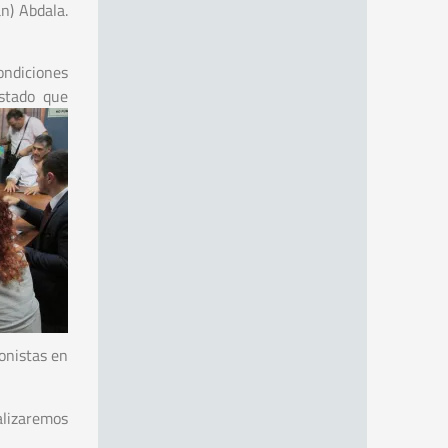
n) Abdala.
ondiciones
Estado que
onistas en
alizaremos