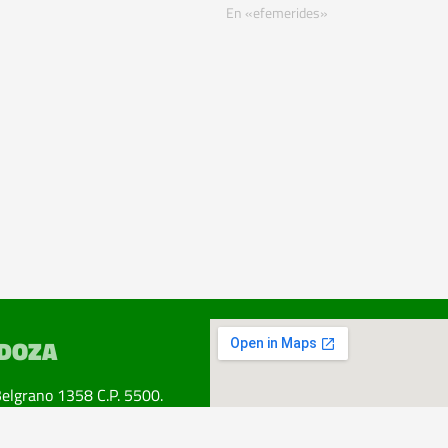
En «efemerides»
DOZA
Belgrano 1358 C.P. 5500.
ad. Mendoza.