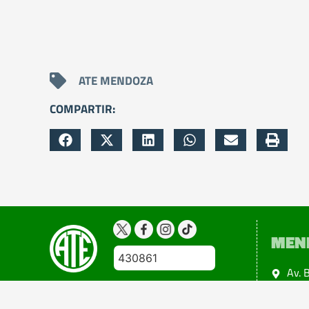
ATE MENDOZA
COMPARTIR:
MEN
430861
Av. 
Ciud
Copyright 2024@atemendoza