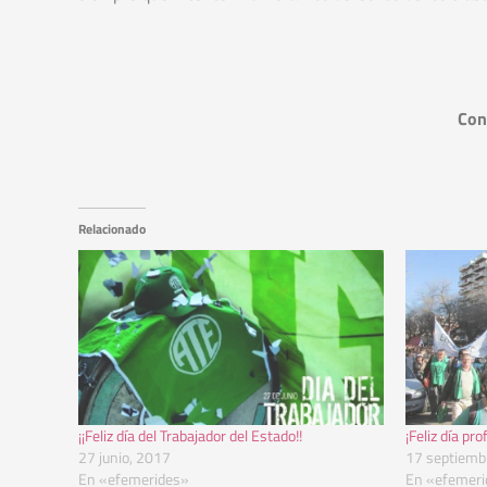
Con
Relacionado
¡¡Feliz día del Trabajador del Estado!!
¡Feliz día pro
27 junio, 2017
17 septiemb
En «efemerides»
En «efemeri