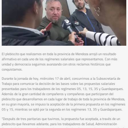
El plebiscito que realizamos en toda la provincia de Mendoza arrojó un resultado
afirmativo en cada uno de los regímenes salariales que representamos. Con más
unidad y democracia seguimos avanzando con otros reclamos históricos que
conquistamos.
Durante la jornada de hoy, miércoles 17 de abril, concurrimos a la Subsecretaría de
Trabajo para comunicar la decisión de las bases sobre las propuestas salariales
presentadas para los trabajadores de los regímenes 05, 13, 15, 35 y Guardaparques.
Además de la gran cantidad de compañeros y compañeras que participaron del
plebiscito que desarrollamos en cada lugar de trabajo de toda la provincia de Mendoza,
en su gran mayoría, se impuso la aceptación de la primera propuesta en los regímenes
05 y 15, mientras se optó por la segunda en los regímenes 13, 35 y Guardaparques.
“Después de tres paritarias que tuvimos, la propuesta fue aceptada, a través de un
plebiscito que llevamos adelante, para los trabajadores de Salud, Administración