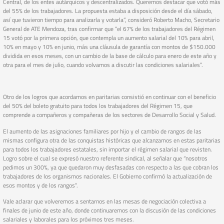
Central, de los entes autárquicos y descentralizados. Queremos destacar que votó más
del 55% de los trabajadores. La propuesta estaba a disposición desde el día sábado,
así que tuvieron tiempo para analizarla y votarla”, consideró Roberto Macho, Secretario
General de ATE Mendoza, tras confirmar que “el 67% de los trabajadores del Régimen
15 votó por la primera opción, que contempla un aumento salarial del 10% para abril,
10% en mayo y 10% en junio, más una cláusula de garantía con montos de $150.000
dividida en esos meses, con un cambio de la base de cálculo para enero de este año y
otra para el mes de julio, cuando volvamos a discutir las condiciones salariales”.
Otro de los logros que acordamos en paritarias consistió en continuar con el beneficio
del 50% del boleto gratuito para todos los trabajadores del Régimen 15, que
comprende a compañeros y compañeras de los sectores de Desarrollo Social y Salud.
El aumento de las asignaciones familiares por hijo y el cambio de rangos de las
mismas configura otra de las conquistas históricas que alcanzamos en estas paritarias
para todos los trabajadores estatales, sin importar el régimen salarial que revisten.
Logro sobre el cual se expresó nuestro referente sindical, al señalar que “nosotros
pedimos un 300%, ya que quedaron muy desfasadas con respecto a las que cobran los
trabajadores de los organismos nacionales. El Gobierno confirmó la actualización de
esos montos y de los rangos”.
Vale aclarar que volveremos a sentarnos en las mesas de negociación colectiva a
finales de junio de este año, donde continuaremos con la discusión de las condiciones
salariales y laborales para los próximos tres meses.