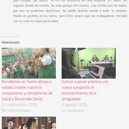
que trabajar las bases. Yo no me acovacho en una esquina. En todos los
lugares donde he estado, ha sido porque me muevo. Las luchas son de todos,
por eso no podemos dormirnos. No podés tenerle miedo a todo, sí respeto.
Nadie es profeta en su tierra, pero Dios quiera que los trabajadores decidan
con su voto lo mejor para todos.
Relacionado
Brindamos un fuerte abrazo y
Vamos a poner práctica una
saludo a todos nuestros
nueva conquista: el
compañeros y compañeras de
reconocimiento de la
Salud y Desarrollo Social
antigüedad
21 septiembre, 2020
3 agosto, 2026
En «efemerides»
En «noticias»