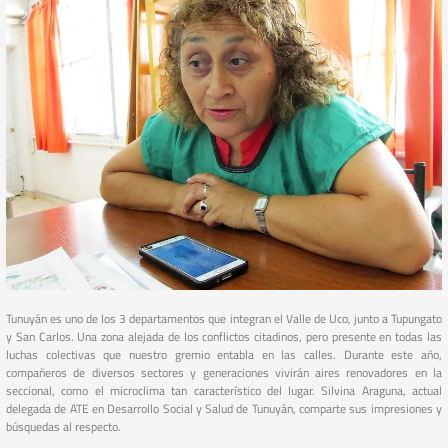
Tunuyán es uno de los 3 departamentos que integran el Valle de Uco, junto a Tupungato
y San Carlos. Una zona alejada de los conflictos citadinos, pero presente en todas las
luchas colectivas que nuestro gremio entabla en las calles. Durante este año,
compañeros de diversos sectores y generaciones vivirán aires renovadores en la
seccional, como el microclima tan característico del lugar. Silvina Araguna, actual
delegada de ATE en Desarrollo Social y Salud de Tunuyán, comparte sus impresiones y
búsquedas al respecto.