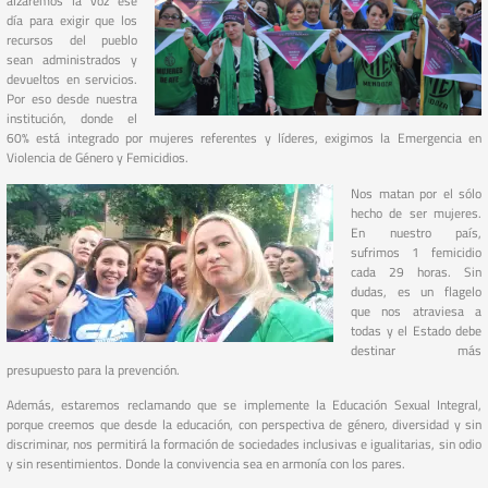
alzaremos la voz ese
día para exigir que los
recursos del pueblo
sean administrados y
devueltos en servicios.
Por eso desde nuestra
institución, donde el
60% está integrado por mujeres referentes y líderes, exigimos la Emergencia en
Violencia de Género y Femicidios.
Nos matan por el sólo
hecho de ser mujeres.
En nuestro país,
sufrimos 1 femicidio
cada 29 horas. Sin
dudas, es un flagelo
que nos atraviesa a
todas y el Estado debe
destinar más
presupuesto para la prevención.
Además, estaremos reclamando que se implemente la Educación Sexual Integral,
porque creemos que desde la educación, con perspectiva de género, diversidad y sin
discriminar, nos permitirá la formación de sociedades inclusivas e igualitarias, sin odio
y sin resentimientos. Donde la convivencia sea en armonía con los pares.