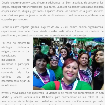
Desde nuestro gremio y central obrera exigiremos también la paridad de género en los
cargos, con igual remuneración por igual tarea. La mujer ha demostrado capacidad para
ocupar espacios, dirigir y gestionar. Espacios donde los salarios en algunos sectores
son inferiores para mujeres y donde las direcciones, coordinaciones o jefaturas son
ocupadas por hombres.
Desde nuestro espacio gremial
Mujeres de ATE y CTA
, hemos sabido organizarnos,
capacitarnos para poder forzar desde nuestra institución y Central los cambios de
paradigmas y estereotipos sociales que hacen a la evolución de la mujer.
Por eso, no importa tu
ideología partidaria,
religión, valores, ni tus
necesidades
individuales, te
invitamos a participar,
visualizar y tomar
conciencia de los
cambios que se
necesitan para dejar un
mundo mejor.
¡Vivas y movilizadas nos queremos! El viernes 8 de marzo nos concentramos en San
Martín y Vicente Zapata a las 18 horas, para conmemorar en las calles el Día
Internacional de la Mujer, con unidad en la lucha nos manifestaremos por más