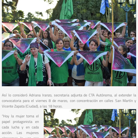
Así lo consideró Adriana Iranzo, secretaria adjunta de CTA Autónoma, al extender la
convocatoria para el viernes 8 de marzo, con concentración en calles San Martín y
Vicente Zapata (Ciudad), a las 18 horas.
“Hoy la mujer toma el
papel protagonista en
cada lucha y en cada
acción. Las mujeres