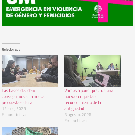
Relacionado
Las bases deciden:
Vamos a poner práctica una
conseguimos una nueva
nueva conquista: el
propuesta salarial
reconocimiento de la
15 julio, 2026
antigüedad
En «noticias»
3 agosto, 2026
En «noticias»