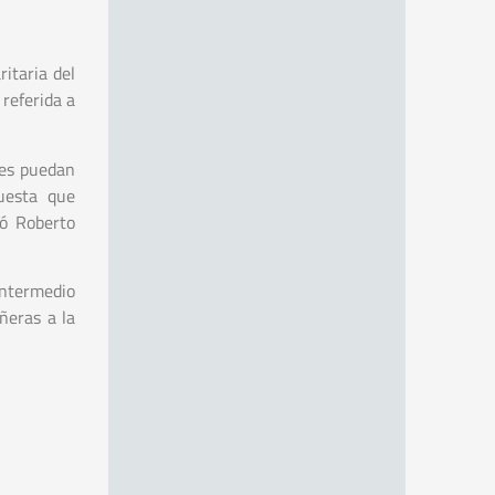
itaria del
 referida a
res puedan
uesta que
só Roberto
intermedio
ñeras a la