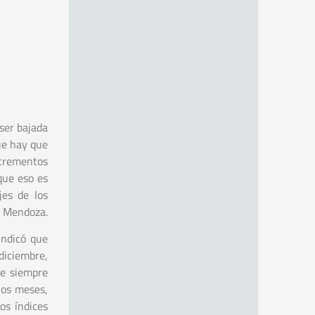
ser bajada
que hay que
ncrementos
que eso es
jes de los
TE Mendoza.
indicó que
diciembre,
ue siempre
los meses,
os índices