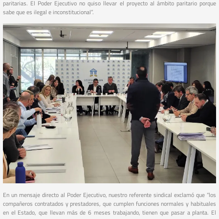
paritarias. El Poder Ejecutivo no quiso llevar el proyecto al ámbito paritario porque
sabe que es ilegal e inconstitucional”.
En un mensaje directo al Poder Ejecutivo, nuestro referente sindical exclamó que “los
compañeros contratados y prestadores, que cumplen funciones normales y habituales
en el Estado, que llevan más de 6 meses trabajando, tienen que pasar a planta. El