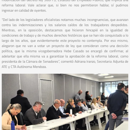
reforma laboral. Vale aclarar que, si bien no nos permitieron hablar, sí pudimos
ingresar en calidad de oyentes.
“Del lado de los legisladores oficialistas notamos muchas incongruencias, que avanzan
contra las indemnizaciones y los salarios caídos de los trabajadores despedidos.
Mientras, en la oposición, destacamos que hicieron hincapié en la igualdad de
condiciones de trabajo y de muchos derechos históricos que se han ido conquistado a lo
largo de los años, que evidentemente este proyecto no contempla. Por eso mismo,
alegaron que no van a votar un proyecto de ley que consideran como una decisión
política, que la misma vicegobernadora Hebe Casado se encargó de confirmar, al
adelantar que ella misma va a garantizar la aprobación de la reforma laboral, como
presidenta de la Cámara de Senadores”, comentó Adriana Iranzo, Secretaria Adjunta de
ATE y CTA Autónoma Mendoza.