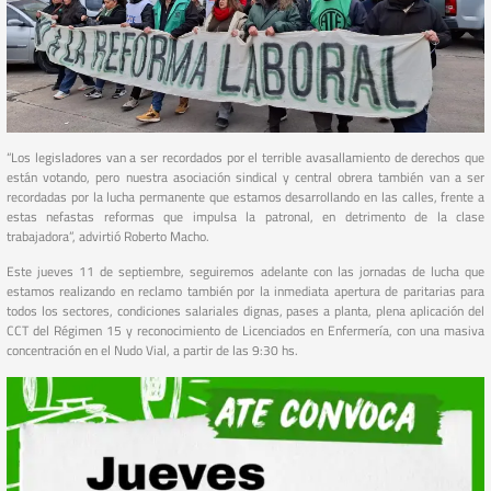
“Los legisladores van a ser recordados por el terrible avasallamiento de derechos que
están votando, pero nuestra asociación sindical y central obrera también van a ser
recordadas por la lucha permanente que estamos desarrollando en las calles, frente a
estas nefastas reformas que impulsa la patronal, en detrimento de la clase
trabajadora”, advirtió Roberto Macho.
Este jueves 11 de septiembre, seguiremos adelante con las jornadas de lucha que
estamos realizando en reclamo también por la inmediata apertura de paritarias para
todos los sectores, condiciones salariales dignas, pases a planta, plena aplicación del
CCT del Régimen 15 y reconocimiento de Licenciados en Enfermería, con una masiva
concentración en el Nudo Vial, a partir de las 9:30 hs.