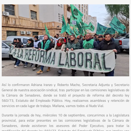
Así lo confirmaron Adriana Iranzo y Roberto Macho, Secretaria Adjunta y Secretario
General de nuestra asociación sindical, tras participar en las comisiones legislativas de
la Cámara de Senadores, donde se trató el proyecto de reforma del decreto ley
560/73, Estatuto del Empleado Público. Hoy, realizamos asambleas y retención de
servicios en cada lugar de trabajo. Mañana, vamos todos al Nudo Vial.
Durante la jornada de hoy, miércoles 10 de septiembre, concurrimos a la Legislatura
provincial, para estar presentes en las comisiones legislativas de la Cámara de
Senadores, donde asistieron los asesores del Poder Ejecutivo, para tratar la
modificación del decreto ley 560/73, Estatuto del Empleado Público, que implica una