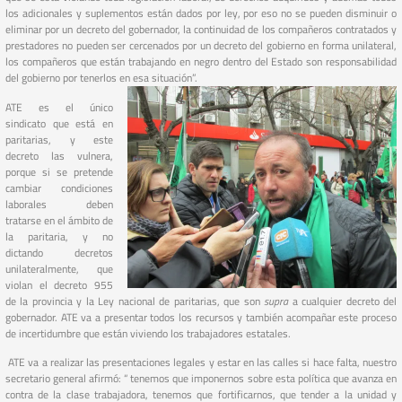
los adicionales y suplementos están dados por ley, por eso no se pueden disminuir o
eliminar por un decreto del gobernador, la continuidad de los compañeros contratados y
prestadores no pueden ser cercenados por un decreto del gobierno en forma unilateral,
los compañeros que están trabajando en negro dentro del Estado son responsabilidad
del gobierno por tenerlos en esa situación”.
ATE es el único
sindicato que está en
paritarias, y este
decreto las vulnera,
porque si se pretende
cambiar condiciones
laborales deben
tratarse en el ámbito de
la paritaria, y no
dictando decretos
unilateralmente, que
violan el decreto 955
de la provincia y la Ley nacional de paritarias, que son
supra
a cualquier decreto del
gobernador. ATE va a presentar todos los recursos y también acompañar este proceso
de incertidumbre que están viviendo los trabajadores estatales.
ATE va a realizar las presentaciones legales y estar en las calles si hace falta, nuestro
secretario general afirmó: “ tenemos que imponernos sobre esta política que avanza en
contra de la clase trabajadora, tenemos que fortificarnos, que tender a la unidad y