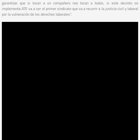
garantizar que si tocan a un compañero nos tocan a todos, si este decreto se
implementa ATE va a ser el primer sindicato que va a recurrir a la justicia civil y laboral
por la vulneración de los derechos laborales”.