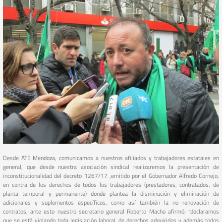
Desde ATE Mendoza, comunicamos a nuestros afiliados y trabajadores estatales en
general, que desde nuestra asociación sindical realizaremos la presentación de
inconstitucionalidad del decreto 1267/17 ,emitido por el Gobernador Alfredo Cornejo,
en contra de los derechos de todos los trabajadores (prestadores, contratados, de
planta temporal y permanente) donde plantea la disminución y eliminación de
adicionales y suplementos específicos, como así también la no renovación de
contratos, ante esto nuestro secretario general Roberto Macho afirmó: “declaramos
que se está violando toda legislación laboral, de derechos adquiridos y además todos