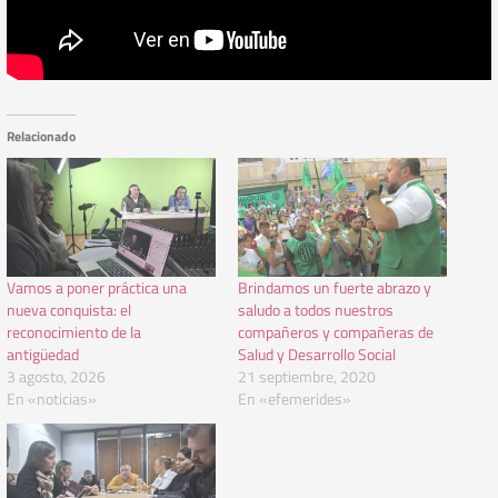
Relacionado
Vamos a poner práctica una
Brindamos un fuerte abrazo y
nueva conquista: el
saludo a todos nuestros
reconocimiento de la
compañeros y compañeras de
antigüedad
Salud y Desarrollo Social
3 agosto, 2026
21 septiembre, 2020
En «noticias»
En «efemerides»