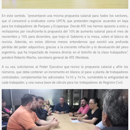
En este sentido, “presentaron una misma propuesta salarial para todos los sectores,
que sí convenció a sindicatos como UPCN, que pretenden negociar acuerdos en baja
para los trabajadores de Parques y Ecoparque. Desde ATE nos hemos opuesto a esto y
rechazamos por insuficiente la propuesta del 10% de aumento salarial para el mes de
noviembre y 10% para diciembre, que trajo el Gobierno a la mesa, sobre el básico de
revista. Además, en estos últimos meses entendemos que existió una profunda
pérdida del poder adquisitivo, gracias a la creciente inflación y la devaluación del peso
argentino, que ha impactado de manera directa en el bolsillo de la clase trabajadora”,
ponderó Roberto Macho, secretario general de ATE Mendoza.
A su vez, solicitamos al Poder Ejecutivo que revise la propuesta salarial y afile los
números, que debe contener un incremento en blanco; el pase a planta de trabajadores
contratados; complementar los adicionales 1410 y 1414, sumándole la antigüedad de
cada trabajador; y una nueva base de cálculo para los trabajadores de Registro Civil.