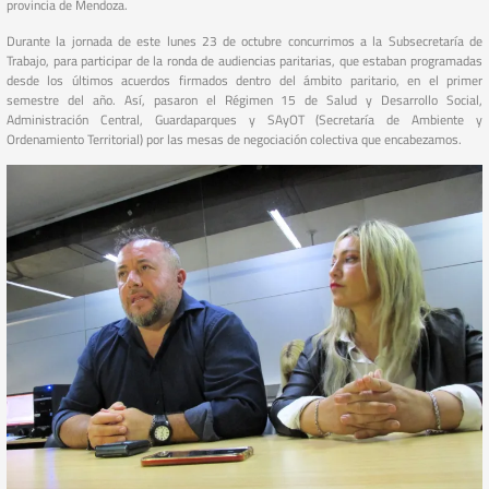
provincia de Mendoza.
Durante la jornada de este lunes 23 de octubre concurrimos a la Subsecretaría de
Trabajo, para participar de la ronda de audiencias paritarias, que estaban programadas
desde los últimos acuerdos firmados dentro del ámbito paritario, en el primer
semestre del año. Así, pasaron el Régimen 15 de Salud y Desarrollo Social,
Administración Central, Guardaparques y SAyOT (Secretaría de Ambiente y
Ordenamiento Territorial) por las mesas de negociación colectiva que encabezamos.