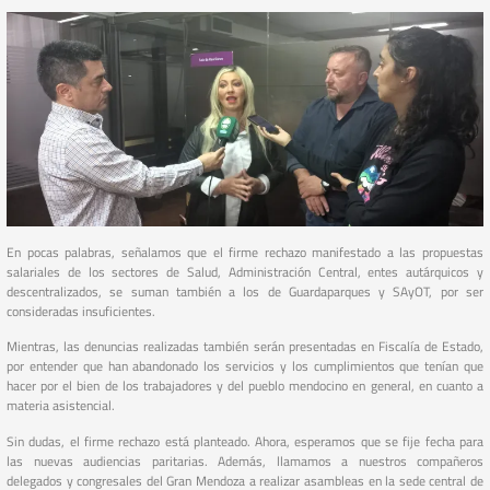
En pocas palabras, señalamos que el firme rechazo manifestado a las propuestas
salariales de los sectores de Salud, Administración Central, entes autárquicos y
descentralizados, se suman también a los de Guardaparques y SAyOT, por ser
consideradas insuficientes.
Mientras, las denuncias realizadas también serán presentadas en Fiscalía de Estado,
por entender que han abandonado los servicios y los cumplimientos que tenían que
hacer por el bien de los trabajadores y del pueblo mendocino en general, en cuanto a
materia asistencial.
Sin dudas, el firme rechazo está planteado. Ahora, esperamos que se fije fecha para
las nuevas audiencias paritarias. Además, llamamos a nuestros compañeros
delegados y congresales del Gran Mendoza a realizar asambleas en la sede central de