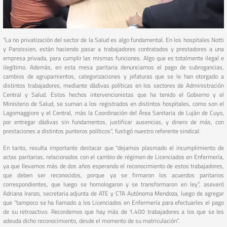
“La no privatización del sector de la Salud es algo fundamental. En los hospitales Notti
y Paroissien, están haciendo pasar a trabajadores contratados y prestadores a una
empresa privada, para cumplir las mismas funciones. Algo que es totalmente ilegal e
ilegítimo. Además, en esta mesa paritaria denunciamos el pago de subrogancias,
cambios de agrupamientos, categorizaciones y jefaturas que se le han otorgado a
distintos trabajadores, mediante dádivas políticas en los sectores de Administración
Central y Salud. Estos hechos intervencionistas que ha tenido el Gobierno y el
Ministerio de Salud, se suman a los registrados en distintos hospitales, como son el
Lagomaggiore y el Central, más la Coordinación del Área Sanitaria de Luján de Cuyo,
por entregar dádivas sin fundamentos, justificar ausencias, y dinero de más, con
prestaciones a distintos punteros políticos”, fustigó nuestro referente sindical.
En tanto, resulta importante destacar que “dejamos plasmado el incumplimiento de
actas paritarias, relacionados con el cambio de régimen de Licenciados en Enfermería,
ya que llevamos más de dos años esperando el reconocimiento de estos trabajadores,
que deben ser reconocidos, porque ya se firmaron los acuerdos paritarios
correspondientes, que luego se homologaron y se transformaron en ley”, aseveró
Adriana Iranzo, secretaria adjunta de ATE y CTA Autónoma Mendoza, luego de agregar
que “tampoco se ha llamado a los Licenciados en Enfermería para efectuarles el pago
de su retroactivo. Recordemos que hay más de 1.400 trabajadores a los que se les
adeuda dicho reconocimiento, desde el momento de su matriculación”.