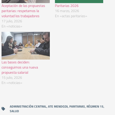
Aceptación de las propuestas
Paritarias 2026
paritarias: respetamos la
16 marzo, 2026
voluntad los trabajadores
En «actas paritarias»
17 julio, 2026
En «noticias»
Las bases deciden:
conseguimos una nueva
propuesta salarial
15 julio, 2026
En «noticias»
ADMINISTRACIÓN CENTRAL
,
ATE MENDOZA
,
PARITARIAS
,
RÉGIMEN 15
,
SALUD