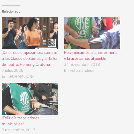
Relacionado
¡Dale!, que empezamos: sumate
Reivindicamos a la Enfermería
a las Clases de Zumba y al Taller
y la acercamos al pueblo
de Teatro, Humor y Oratoria
21 noviembre, 2018
7 julio, 2026
En «efemerides»
En «FORMACIÓN»
¡Feliz día trabajadores
municipales!
8 noviembre, 2017