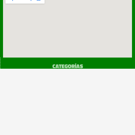
CATEGORÍAS
SINDICATO
Prensa
Legislación
¡sumATE!
Beneficios
Copyright 2024@atemendoza
Todos los derechos reservados
Diseño: Esteban Tuninetti
Powered by +Eidon