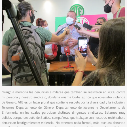
“Traigo a memoria las denuncias similares que también se realizaron en 2008 contra
mi persona y nuestro sindicato, donde la misma Corte ratificó que no existió violencia
de Género. ATE es un lugar plural que contiene respeto por la diversidad y la inclusión.
Tenemos Departamento de Género, Departamento de Jóvenes y Departamento de
Enfermería, en los cuales participan distintos dirigentes sindicales. Estamos muy
dolidos porque después de 8 años, compañeras que trabajan con nosotros recién ahora
denuncian hostigamiento y violencia. No tenemos nada formal, más que una denuncia