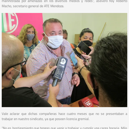
manifestada por amenazas en los diversos medios y redes”, aseveró hoy Roberto
Macho, secretario general de ATE Mendoza.
Vale aclarar que dichas compañeras hace cuatro meses que no se presentaban a
trabajar en nuestro sindicato, ya que poseen licencia gremial.
“No es hostigamiento que tengas que venir a trabajar y cumplir una carga horaria. Más