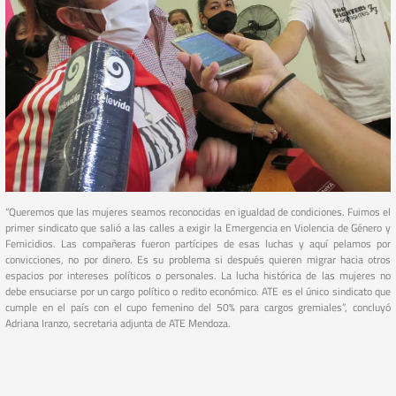
“Queremos que las mujeres seamos reconocidas en igualdad de condiciones. Fuimos el
primer sindicato que salió a las calles a exigir la Emergencia en Violencia de Género y
Femicidios. Las compañeras fueron partícipes de esas luchas y aquí pelamos por
convicciones, no por dinero. Es su problema si después quieren migrar hacia otros
espacios por intereses políticos o personales. La lucha histórica de las mujeres no
debe ensuciarse por un cargo político o redito económico. ATE es el único sindicato que
cumple en el país con el cupo femenino del 50% para cargos gremiales”, concluyó
Adriana Iranzo, secretaria adjunta de ATE Mendoza.