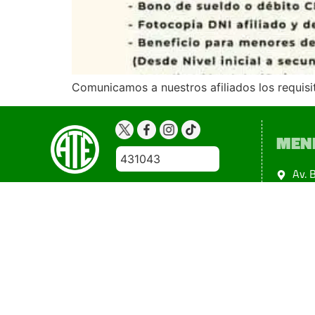
Comunicamos a nuestros afiliados los requisi
MEN
431043
Av. 
Ciud
Copyright 2024@atemendoza
Todos los derechos reservados
Diseño: Esteban Tuninetti
Powered by +Eidon