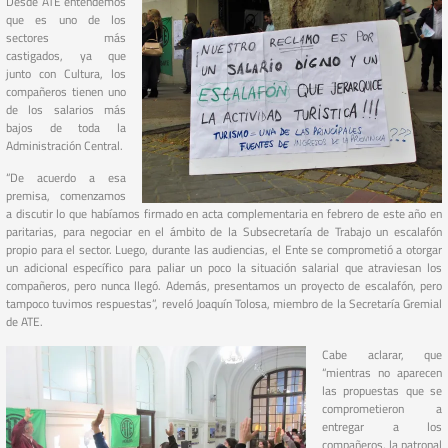
Desde ATE entendemos
que es uno de los
sectores más
castigados, ya que
junto con Cultura, los
compañeros tienen uno
de los salarios más
bajos de toda la
Administración Central.
“De acuerdo a esa
premisa, comenzamos
a discutir lo que habíamos firmado en acta complementaria en febrero de este año en
paritarias, para negociar en el ámbito de la Subsecretaría de Trabajo un escalafón
propio para el sector. Luego, durante las audiencias, el Ente se comprometió a otorgar
un adicional específico para paliar un poco la situación salarial que atraviesan los
compañeros, pero nunca llegó. Además, presentamos un proyecto de escalafón, pero
tampoco tuvimos respuestas”, reveló Joaquín Tolosa, miembro de la Secretaría Gremial
de ATE.
Cabe aclarar, que
“mientras no aparecen
las propuestas que se
comprometieron a
entregar a los
compañeros, la patronal