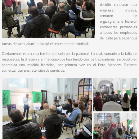
decidió contratar una
empresa privada,
armaron un
organigrama e hicieron
entrevistas personales
a todos los empleados
del Ente para saber qué
tareas desarrollaban”, subrayó el representante sindical.
Obviamente, eso nunca fue formalizado por la patronal. Lo cual, sumado a la falta de
respuestas, la dilación y el manoseo que han tenido con los trabajadores, se decidió en
asamblea una medida histórica, por primera vez en el Ente Mendoza Turismo:
comenzar con una retención de servicios.