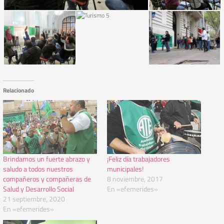
Relacionado
Brindamos un fuerte abrazo y
¡Feliz día trabajadores
saludo a todos nuestros
municipales!
compañeros y compañeras de
8 noviembre, 2017
Salud y Desarrollo Social
En «efemerides»
21 septiembre, 2020
En «efemerides»