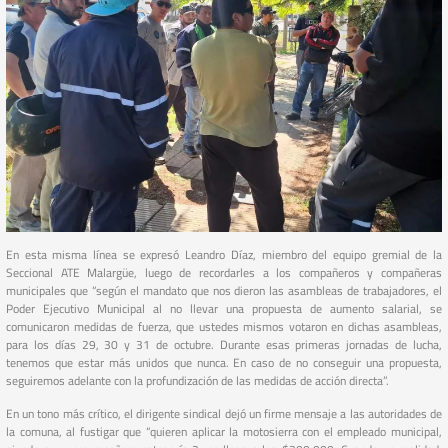
En esta misma línea se expresó Leandro Díaz, miembro del equipo gremial de la
Seccional ATE Malargüe, luego de recordarles a los compañeros y compañeras
municipales que “según el mandato que nos dieron las asambleas de trabajadores, el
Poder Ejecutivo Municipal al no llevar una propuesta de aumento salarial, se
comunicaron medidas de fuerza, que ustedes mismos votaron en dichas asambleas,
para los días 29, 30 y 31 de octubre. Durante esas primeras jornadas de lucha,
tenemos que estar más unidos que nunca. En caso de no conseguir una propuesta,
seguiremos adelante con la profundización de las medidas de acción directa”.
En un tono más crítico, el dirigente sindical dejó un firme mensaje a las autoridades de
la comuna, al fustigar que “quieren aplicar la motosierra con el empleado municipal,