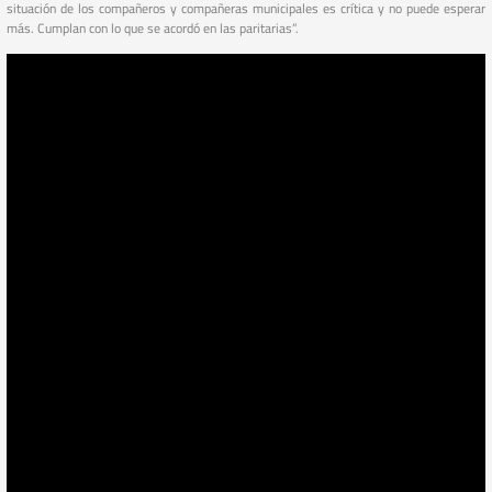
situación de los compañeros y compañeras municipales es crítica y no puede esperar
más. Cumplan con lo que se acordó en las paritarias”.