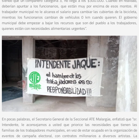
siendo que un compañero categoría 3, no llega a los $300.000. Cuando en realidad,
deberían apuntar a los funcionarios, que están muy por encima de esos montos. Al
trabajador municipal no le alcanza el salario para cambiar las cubiertas de la bicicleta,
mientras los funcionarios cambian de vehículos 0 km cuando quieren. El gobierno
municipal debe empezar a bajar los recursos que son del pueblo a los trabajadores,
quienes están con necesidades alimentarias urgentes”.
En pocas palabras, el Secretario General de la Seccional ATE Malargüe, enfatizó que “sr.
Intendente, le aconsejamos a usted que priorice las necesidades que tienen las
familias de los trabajadores municipales, en vez de estar ocupado en la organización de
eventos de campaña electoral, con contratos millonarios a diversos artistas. La