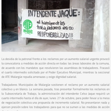
La desidia de la patronal frente a los reclamos por un aumento salarial urgente provocó
la convocatoria a medidas de acción directa en todas las áreas laborales de la comuna,
de acuerdo con los mandatos que resolvieron las asambleas de trabajadores. Fracasó
el cuarto intermedio solicitado por el Poder Ejecutivo Municipal, mientras la seccional
de ATE Malargüe repudia amenazas y exige dignidad salarial.
Trabajadores Municipales de Malargüe sostienen el reclamo por un aumento salarial
colectivo y en blanco. La semana pasada, tras presentar formalmente los reclamos en
la Subsecretaría de Trabajo, la administración del intendente Celso Jaque requirió un
cuarto intermedio hasta el día de ayer, lunes 27 de octubre, para poder llevar a la mesa
de negociación colectiva una propuesta de incremento salarial. No presentaron nada y
ejercen presión sobre los trabajadores para que no se sumen a las medidas de acción