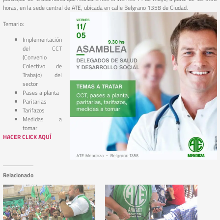
horas, en la sede central de ATE, ubicada en calle Belgrano 1358 de Ciudad.
Temario:
Implementación
del CCT
(Convenio
Colectivo de
Trabajo) del
sector
Pases a planta
Paritarias
Tarifazos
Medidas a
tomar
HACER CLICK AQUÍ
Relacionado