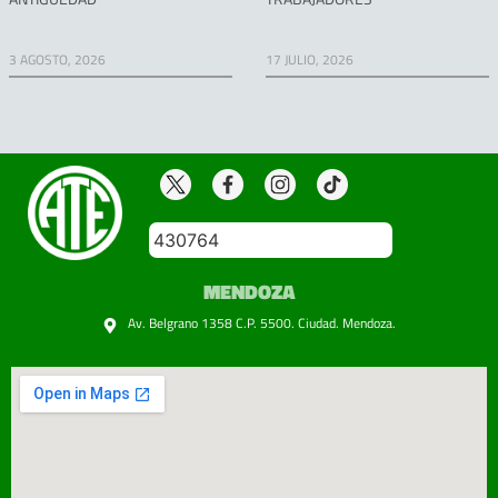
3 AGOSTO, 2026
17 JULIO, 2026
430764
MENDOZA
Av. Belgrano 1358 C.P. 5500. Ciudad. Mendoza.