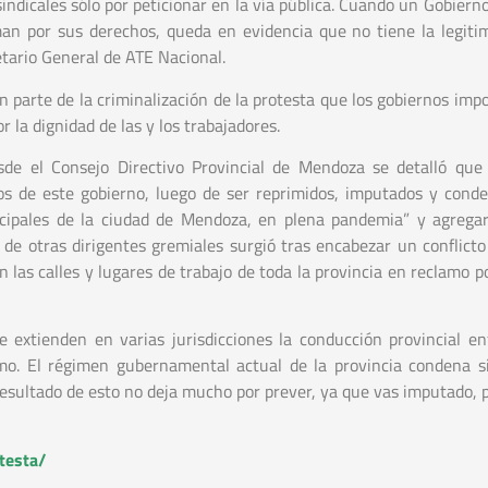
indicales sólo por peticionar en la vía pública. Cuando un Gobiern
man por sus derechos, queda en evidencia que no tiene la legiti
etario General de ATE Nacional.
n parte de la criminalización de la protesta que los gobiernos im
 la dignidad de las y los trabajadores.
esde el Consejo Directivo Provincial de Mendoza se detalló que
cos de este gobierno, luego de ser reprimidos, imputados y cond
nicipales de la ciudad de Mendoza, en plena pandemia” y agrega
 de otras dirigentes gremiales surgió tras encabezar un conflicto
 las calles y lugares de trabajo de toda la provincia en reclamo p
 extienden en varias jurisdicciones la conducción provincial en
o. El régimen gubernamental actual de la provincia condena s
l resultado de esto no deja mucho por prever, ya que vas imputado,
testa/