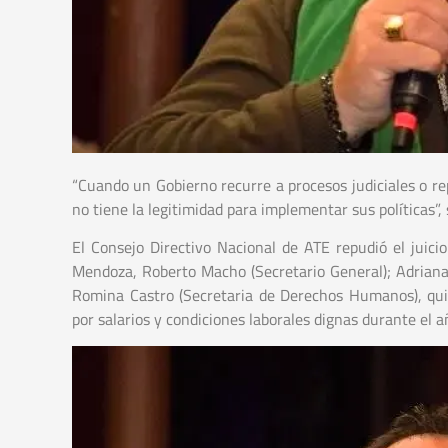
“Cuando un Gobierno recurre a procesos judiciales o r
no tiene la legitimidad para implementar sus políticas”,
El Consejo Directivo Nacional de ATE repudió el juic
Mendoza, Roberto Macho (Secretario General); Adriana 
Romina Castro (Secretaria de Derechos Humanos), quie
por salarios y condiciones laborales dignas durante el 