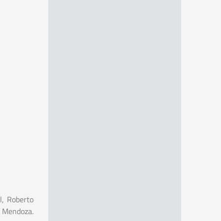
l, Roberto
n Mendoza.