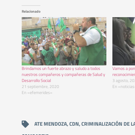
Relacionado
Brindamos un fuerte abrazo y saludo a todos
Vamos a pone
nuestros compañeros y compañeras de Salud y
reconocimien
Desarrollo Social
3 agosto, 2
21 septiembre, 2020
En «noticias
En «efemerides»
ATE MENDOZA
,
CDN
,
CRIMINALIZACIÓN DE L