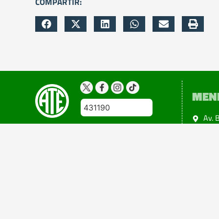
COMPARTIR:
MEN
431190
Av. 
Ciud
Copyright 2024@atemendoza
Todos los derechos reservados
Diseño: Esteban Tuninetti
Powered by +Eidon