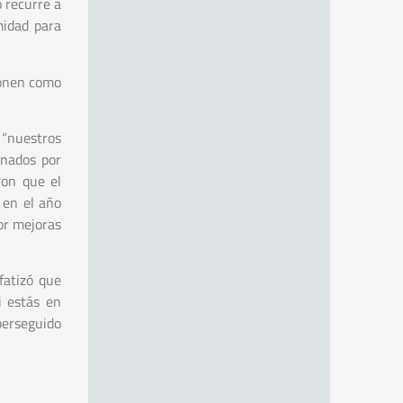
o recurre a
midad para
ponen como
 “nuestros
enados por
ron que el
 en el año
or mejoras
fatizó que
i estás en
 perseguido