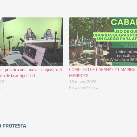
r práctica una nueva conquista: el
COMPLEJO DE CABAÑAS Y CAMPING 
to de la antigüedad
MENDOZA
026
18 mayo, 2026
»
En «beneficios»
A PROTESTA