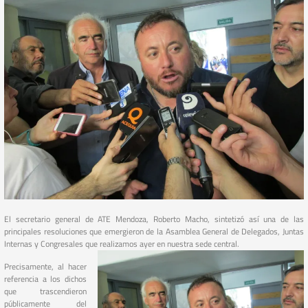
El secretario general de ATE Mendoza, Roberto Macho, sintetizó así una de las
principales resoluciones que emergieron de la Asamblea General de Delegados, Juntas
Internas y Congresales que realizamos ayer en nuestra sede central.
Precisamente, al hacer
referencia a los dichos
que trascendieron
públicamente del