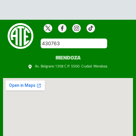
430763
MENDOZA
Av. Belgrano 1358 C.P. 5500. Ciudad. Mendoza.