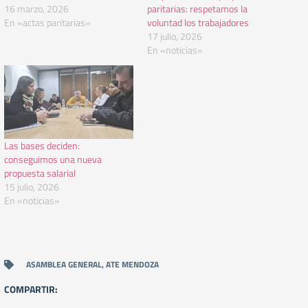
16 marzo, 2026
paritarias: respetamos la
En «actas paritarias»
voluntad los trabajadores
17 julio, 2026
En «noticias»
Las bases deciden:
conseguimos una nueva
propuesta salarial
15 julio, 2026
En «noticias»
ASAMBLEA GENERAL
,
ATE MENDOZA
COMPARTIR: