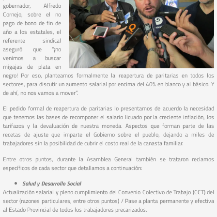
gobernador, Alfredo
Cornejo, sobre el no
pago de bono de fin de
año a los estatales, el
referente sindical
aseguró que “¡no
venimos a buscar
migajas de plata en
negro! Por eso, planteamos formalmente la reapertura de paritarias en todos los
sectores, para discutir un aumento salarial por encima del 40% en blanco y al básico. Y
de ahí, no nos vamos a mover”.
El pedido formal de reapertura de paritarias lo presentamos de acuerdo la necesidad
que tenemos las bases de recomponer el salario licuado por la creciente inflación, los
tarifazos y la devaluación de nuestra moneda. Aspectos que forman parte de las
recetas de ajuste que imparte el Gobierno sobre el pueblo, dejando a miles de
trabajadores sin la posibilidad de cubrir el costo real de la canasta familiar.
Entre otros puntos, durante la Asamblea General también se trataron reclamos
específicos de cada sector que detallamos a continuación:
Salud y Desarrollo Social
Actualización salarial y pleno cumplimiento del Convenio Colectivo de Trabajo (CCT) del
sector (razones particulares, entre otros puntos) / Pase a planta permanente y efectiva
al Estado Provincial de todos los trabajadores precarizados.