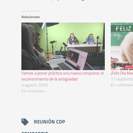
Relacionado
Vamos a poner práctica una nueva conquista: el
¡Feliz Día M
reconocimiento de la antigüedad
11 septiemb
3 agosto, 2026
En «efemeri
En «noticias»
REUNIÓN CDP