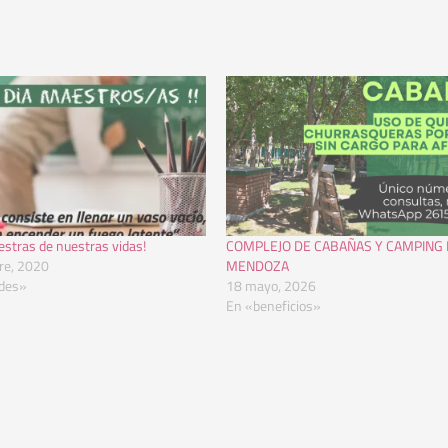
aestras de nuestras vidas!
COMPLEJO DE CABAÑAS Y CAMPING 
re, 2020
MENDOZA
des»
18 mayo, 2026
En «beneficios»