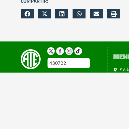
COMPARTIR:
MEN
430722
Av. 
Ciud
Copyright 2024@atemendoza
Todos los derechos reservados
Diseño: Esteban Tuninetti
Powered by +Eidon