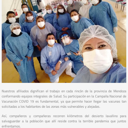
Nuestros afiliados dignifican el trabajo en cada rincón de la provincia de Mendoza
conformando equipos integrales de Salud. Su participación en la Campaña Nacional de
Vacunación COVID 19 es fundamental, ya que permite hacer llegar las vacunas tan
solicitadas a los habitantes de las zonas más vulnerables y alejadas.
Así, compañeros y compañeras recorren kilómetros del desierto lavallino para
salvaguardar a la población que allí reside contra la terrible pandemia que juntos
enfrentamos.