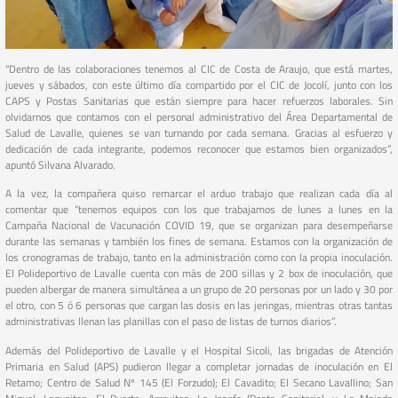
“Dentro de las colaboraciones tenemos al CIC de Costa de Araujo, que está martes,
jueves y sábados, con este último día compartido por el CIC de Jocolí, junto con los
CAPS y Postas Sanitarias que están siempre para hacer refuerzos laborales. Sin
olvidarnos que contamos con el personal administrativo del Área Departamental de
Salud de Lavalle, quienes se van turnando por cada semana. Gracias al esfuerzo y
dedicación de cada integrante, podemos reconocer que estamos bien organizados”,
apuntó Silvana Alvarado.
A la vez, la compañera quiso remarcar el arduo trabajo que realizan cada día al
comentar que “tenemos equipos con los que trabajamos de lunes a lunes en la
Campaña Nacional de Vacunación COVID 19, que se organizan para desempeñarse
durante las semanas y también los fines de semana. Estamos con la organización de
los cronogramas de trabajo, tanto en la administración como con la propia inoculación.
El Polideportivo de Lavalle cuenta con más de 200 sillas y 2 box de inoculación, que
pueden albergar de manera simultánea a un grupo de 20 personas por un lado y 30 por
el otro, con 5 ó 6 personas que cargan las dosis en las jeringas, mientras otras tantas
administrativas llenan las planillas con el paso de listas de turnos diarios”.
Además del Polideportivo de Lavalle y el Hospital Sicoli, las brigadas de Atención
Primaria en Salud (APS) pudieron llegar a completar jornadas de inoculación en El
Retamo; Centro de Salud Nº 145 (El Forzudo); El Cavadito; El Secano Lavallino; San