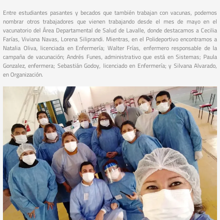
Entre estudiantes pasantes y becados que también trabajan con vacunas, podemos
nombrar otros trabajadores que vienen trabajando desde el mes de mayo en el
vacunatorio del Área Departamental de Salud de Lavalle, donde destacamos a Cecilia
Farías, Viviana Navas, Lorena Siliprandi. Mientras, en el Polideportivo encontramos a
Natalia Oliva, licenciada en Enfermería; Walter Frías, enfermero responsable de la
campaña de vacunación; Andrés Funes, administrativo que está en Sistemas; Paula
Gonzalez, enfermera; Sebastián Godoy, licenciado en Enfermería; y Silvana Alvarado,
en Organización.