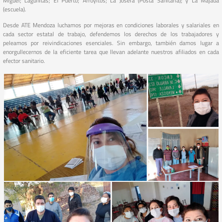
Miguel; Lagunitas; El Puerto; Arroyitos; La Josefa (Posta Sanitaria); y La Majada
(escuela).
Desde ATE Mendoza luchamos por mejoras en condiciones laborales y salariales en
cada sector estatal de trabajo, defendemos los derechos de los trabajadores y
peleamos por reivindicaciones esenciales. Sin embargo, también damos lugar a
enorgullecernos de la eficiente tarea que llevan adelante nuestros afiliados en cada
efector sanitario.