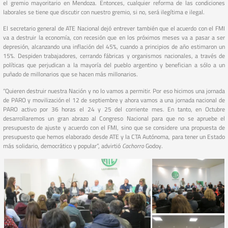
el gremio mayoritario en Mendoza. Entonces, cualquier reforma de las condiciones
laborales se tiene que discutir con nuestro gremio, si no, será ilegítima e ilegal.
El secretario general de ATE Nacional dejó entrever también que el acuerdo con el FMI
va a destruir la economía, con recesión que en los próximos meses va a pasar a ser
depresión, alcanzando una inflación del 45%, cuando a principios de año estimaron un
15%. Despiden trabajadores, cerrando fábricas y organismos nacionales, a través de
políticas que perjudican a la mayoría del pueblo argentino y benefician a sólo a un
puñado de millonarios que se hacen más millonarios.
“Quieren destruir nuestra Nación y no lo vamos a permitir. Por eso hicimos una jornada
de PARO y movilización el 12 de septiembre y ahora vamos a una jornada nacional de
PARO activo por 36 horas el 24 y 25 del corriente mes. En tanto, en Octubre
desarrollaremos un gran abrazo al Congreso Nacional para que no se apruebe el
presupuesto de ajuste y acuerdo con el FMI, sino que se considere una propuesta de
presupuesto que hemos elaborado desde ATE y la CTA Autónoma, para tener un Estado
más solidario, democrático y popular”, advirtió
Cachorro
Godoy.