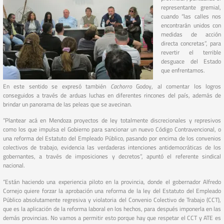
representante gremial,
cuando “las calles nos
encontrarán unidos con
medidas de acción
directa concretas”, para
revertir el terrible
desguace del Estado
que enfrentamos.
En este sentido se expresó también
Cachorro
Godoy, al comentar los logros
conseguidos a través de arduas luchas en diferentes rincones del país, además de
brindar un panorama de las peleas que se avecinan.
“Plantear acá en Mendoza proyectos de ley totalmente discrecionales y represivos
como los que impulsa el Gobierno para sancionar un nuevo Código Contravencional, o
una reforma del Estatuto del Empleado Público, pasando por encima de los convenios
colectivos de trabajo, evidencia las verdaderas intenciones antidemocráticas de los
gobernantes, a través de imposiciones y decretos”, apuntó el referente sindical
nacional.
“Están haciendo una experiencia piloto en la provincia, donde el gobernador Alfredo
Cornejo quiere forzar la aprobación una reforma de la ley del Estatuto del Empleado
Público absolutamente regresiva y violatoria del Convenio Colectivo de Trabajo (CCT),
que es la aplicación de la reforma laboral en los hechos, para después imponerla en las
demás provincias. No vamos a permitir esto porque hay que respetar el CCT y ATE es