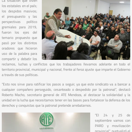
La situación que viven
los estatales en el país;
los despidos masivos;
el presupuesto y las
perspectivas político
gremiales para 2019,
fueron los ejes del
temario propuesto que
pasó por los distintos
oradores que hicieron
uso de la palabra para
compartir y debatir los
reclamos, luchas y conflictos que los trabajadores llevamos adelante en todo el
territorio provincial, municipal y nacional, frente al feroz ajuste que imparte el Gobierno
a través de sus políticas.
“Esto nos sirve para ratificar los pasos a seguir, ya que este sindicato va a bancar a
cualquier compañero perseguido, cesanteado o despedido por la patronal”, destacó
Roberto Macho, secretario general de ATE Mendoza, al destacar la solidaridad y la
unidad en la lucha que necesitamos tener en las bases para fortalecer la defensa de los
derechos y conquistas que la patronal pretende arrebatarnos.
“El 24 y 25 de
septiembre vamos con
PARO y movilización
provincial”, puntualizó el