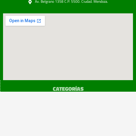
Av. Belgrano 1358 C.P. 5500. Ciudad. Mendoza.
CATEGORÍAS
SINDICATO
Prensa
Legislación
¡sumATE!
Beneficios