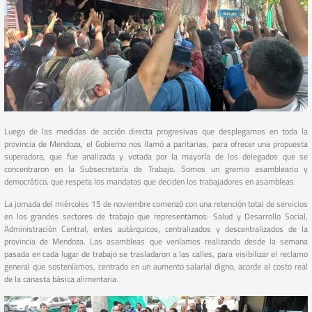
Luego de las medidas de acción directa progresivas que desplegamos en toda la
provincia de Mendoza, el Gobierno nos llamó a paritarias, para ofrecer una propuesta
superadora, que fue analizada y votada por la mayoría de los delegados que se
concentraron en la Subsecretaría de Trabajo. Somos un gremio asambleario y
democrático, que respeta los mandatos que deciden los trabajadores en asambleas.
La jornada del miércoles 15 de noviembre comenzó con una retención total de servicios
en los grandes sectores de trabajo que representamos: Salud y Desarrollo Social,
Administración Central, entes autárquicos, centralizados y descentralizados de la
provincia de Mendoza. Las asambleas que veníamos realizando desde la semana
pasada en cada lugar de trabajo se trasladaron a las calles, para visibilizar el reclamo
general que sosteníamos, centrado en un aumento salarial digno, acorde al costo real
de la canasta básica alimentaria.