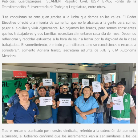
Públicos; Guardaparques; ISCAMEN; Registro Civil; IUSP; EPAS; Fondo de la
Transformación; Subsecretaría de Trabajo y Legislatura, entre otros.
“Las conquistas se consiguen gracias a la lucha que damos en las calles. El Poder
Ejecutivo ofreció una miseria de aumento, que no le alcanza a la gente para comer,
pagar el alquiler y vivir dignamente. No bajamos los brazos, pero somos conscientes
que los trabajadores y sus familias necesitan alimentarse cada día del mes. Debemos
reflexionar y redoblar esfuerzos a la hora de salir a luchar por la dignidad de la clase
trabajadora. El sometimiento, el miedo y la indiferencia no son condiciones o excusas a
considerar”, comentó Adriana Iranzo, secretaria adjunta de ATE y CTA Autónoma
Mendoza.
Tras el reclamo planteado por nuestro sindicato, referido a la extensión del aumento
alcanzado, el Gobierno confirmó que los incrementos van a ser similares a los de