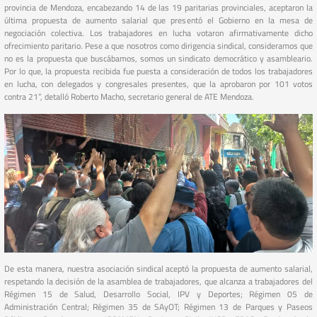
provincia de Mendoza, encabezando 14 de las 19 paritarias provinciales, aceptaron la
última propuesta de aumento salarial que presentó el Gobierno en la mesa de
negociación colectiva. Los trabajadores en lucha votaron afirmativamente dicho
ofrecimiento paritario. Pese a que nosotros como dirigencia sindical, consideramos que
no es la propuesta que buscábamos, somos un sindicato democrático y asambleario.
Por lo que, la propuesta recibida fue puesta a consideración de todos los trabajadores
en lucha, con delegados y congresales presentes, que la aprobaron por 101 votos
contra 21”, detalló Roberto Macho, secretario general de ATE Mendoza.
De esta manera, nuestra asociación sindical aceptó la propuesta de aumento salarial,
respetando la decisión de la asamblea de trabajadores, que alcanza a trabajadores del
Régimen 15 de Salud, Desarrollo Social, IPV y Deportes; Régimen 05 de
Administración Central; Régimen 35 de SAyOT; Régimen 13 de Parques y Paseos