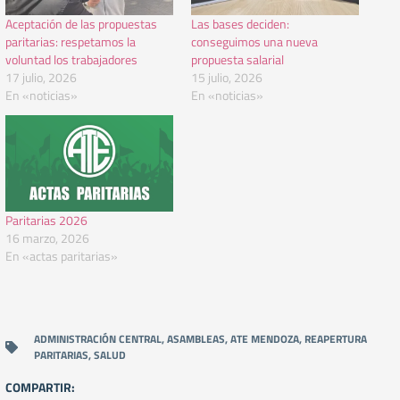
Aceptación de las propuestas
Las bases deciden:
paritarias: respetamos la
conseguimos una nueva
voluntad los trabajadores
propuesta salarial
17 julio, 2026
15 julio, 2026
En «noticias»
En «noticias»
Paritarias 2026
16 marzo, 2026
En «actas paritarias»
ADMINISTRACIÓN CENTRAL
,
ASAMBLEAS
,
ATE MENDOZA
,
REAPERTURA
PARITARIAS
,
SALUD
COMPARTIR: