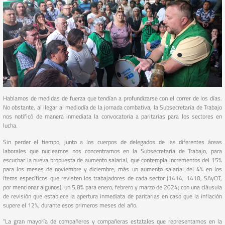
Hablamos de medidas de fuerza que tendían a profundizarse con el correr de los días.
No obstante, al llegar al mediodía de la jornada combativa, la Subsecretaría de Trabajo
nos notificó de manera inmediata la convocatoria a paritarias para los sectores en
lucha.
Sin perder el tiempo, junto a los cuerpos de delegados de las diferentes áreas
laborales que nucleamos nos concentramos en la Subsecretaría de Trabajo, para
escuchar la nueva propuesta de aumento salarial, que contempla incrementos del 15%
para los meses de noviembre y diciembre; más un aumento salarial del 4% en los
ítems específicos que revisten los trabajadores de cada sector (1414, 1410, SAyOT,
por mencionar algunos); un 5,8% para enero, febrero y marzo de 2024; con una cláusula
de revisión que establece la apertura inmediata de paritarias en caso que la inflación
supere el 12%, durante esos primeros meses del año.
“La gran mayoría de compañeros y compañeras estatales que representamos en la