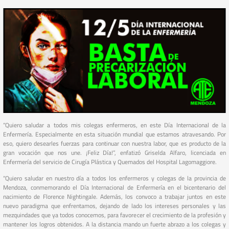
“Quiero saludar a todos mis colegas enfermeros, en este Día Internacional de la
Enfermería. Especialmente en esta situación mundial que estamos atravesando. Por
eso, quiero desearles fuerzas para continuar con nuestra labor, que es producto de la
gran vocación que nos une. ¡Feliz Día!”, enfatizó Griselda Alfaro, licenciada en
Enfermería del servicio de Cirugía Plástica y Quemados del Hospital Lagomaggiore.
“Quiero saludar en nuestro día a todos los enfermeros y colegas de la provincia de
Mendoza, conmemorando el Día Internacional de Enfermería en el bicentenario del
nacimiento de Florence Nightingale. Además, los convoco a trabajar juntos en este
nuevo paradigma que enfrentamos, dejando de lado los intereses personales y las
mezquindades que ya todos conocemos, para favorecer el crecimiento de la profesión y
mantener los logros obtenidos. A la distancia mando un fuerte abrazo a los colegas y