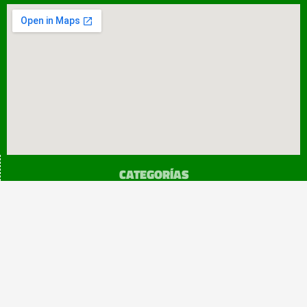
CATEGORÍAS
SINDICATO
Prensa
Legislación
¡sumATE!
Beneficios
Copyright 2024@atemendoza
Todos los derechos reservados