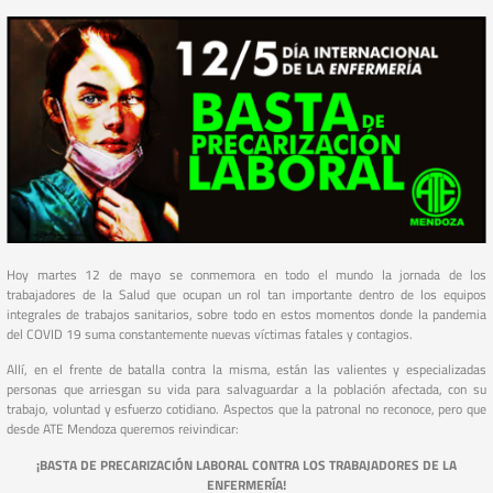
Hoy martes 12 de mayo se conmemora en todo el mundo la jornada de los
trabajadores de la Salud que ocupan un rol tan importante dentro de los equipos
integrales de trabajos sanitarios, sobre todo en estos momentos donde la pandemia
del COVID 19 suma constantemente nuevas víctimas fatales y contagios.
Allí, en el frente de batalla contra la misma, están las valientes y especializadas
personas que arriesgan su vida para salvaguardar a la población afectada, con su
trabajo, voluntad y esfuerzo cotidiano. Aspectos que la patronal no reconoce, pero que
desde ATE Mendoza queremos reivindicar:
¡BASTA DE PRECARIZACIÓN LABORAL CONTRA LOS TRABAJADORES DE LA
ENFERMERÍA!