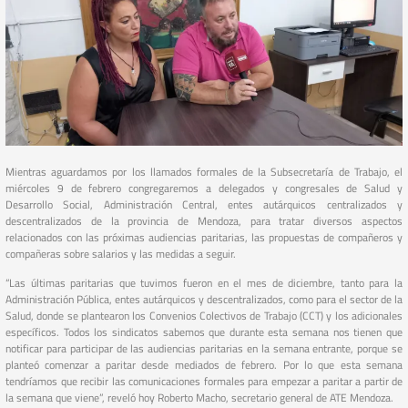
Mientras aguardamos por los llamados formales de la Subsecretaría de Trabajo, el
miércoles 9 de febrero congregaremos a delegados y congresales de Salud y
Desarrollo Social, Administración Central, entes autárquicos centralizados y
descentralizados de la provincia de Mendoza, para tratar diversos aspectos
relacionados con las próximas audiencias paritarias, las propuestas de compañeros y
compañeras sobre salarios y las medidas a seguir.
“Las últimas paritarias que tuvimos fueron en el mes de diciembre, tanto para la
Administración Pública, entes autárquicos y descentralizados, como para el sector de la
Salud, donde se plantearon los Convenios Colectivos de Trabajo (CCT) y los adicionales
específicos. Todos los sindicatos sabemos que durante esta semana nos tienen que
notificar para participar de las audiencias paritarias en la semana entrante, porque se
planteó comenzar a paritar desde mediados de febrero. Por lo que esta semana
tendríamos que recibir las comunicaciones formales para empezar a paritar a partir de
la semana que viene”, reveló hoy Roberto Macho, secretario general de ATE Mendoza.