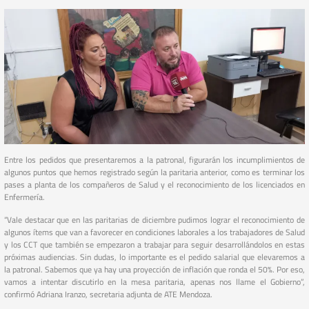
Entre los pedidos que presentaremos a la patronal, figurarán los incumplimientos de
algunos puntos que hemos registrado según la paritaria anterior, como es terminar los
pases a planta de los compañeros de Salud y el reconocimiento de los licenciados en
Enfermería.
“Vale destacar que en las paritarias de diciembre pudimos lograr el reconocimiento de
algunos ítems que van a favorecer en condiciones laborales a los trabajadores de Salud
y los CCT que también se empezaron a trabajar para seguir desarrollándolos en estas
próximas audiencias. Sin dudas, lo importante es el pedido salarial que elevaremos a
la patronal. Sabemos que ya hay una proyección de inflación que ronda el 50%. Por eso,
vamos a intentar discutirlo en la mesa paritaria, apenas nos llame el Gobierno”,
confirmó Adriana Iranzo, secretaria adjunta de ATE Mendoza.