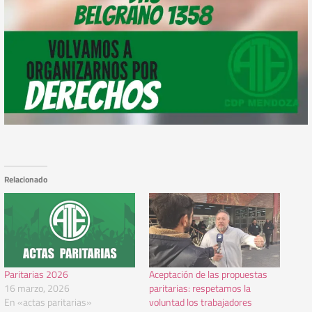
Relacionado
Paritarias 2026
Aceptación de las propuestas
16 marzo, 2026
paritarias: respetamos la
En «actas paritarias»
voluntad los trabajadores