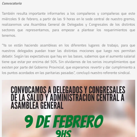
Convocatoria
También resulta importante informarles a los compañeros y compañeras que este
miércoles 9 de febrero, a partir de las 9 horas en le sede central de nuestro gremio,
realizaremos una Asamblea General de Delegados y Congresales de los distintos
sectores que representamos, para empezar a plantear los requerimientos que
tenemos.
“Ya se están haciendo asambleas en los diferentes lugares de trabajo, para que
nuestros delegados puedan traer las distintas mociones que luego nos permitan
debatir. Según las expectativas que hay en las bases, sabemos que el aumento salarial
tiene que estar por encima del 50%. Sin olvidarnos de los serios incumplimientos que
existen por parte del Gobierno Provincial, que esperamos revertir y dar cumplimiento a
los puntos acordados en las paritarias pasadas”, concluyó nuestro referente sindical.