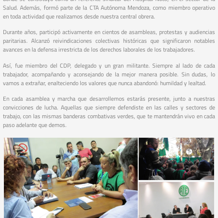
Salud. Además, formó parte de la CTA Autónoma Mendoza, como miembro operativo
en toda actividad que realizamos desde nuestra central obrera.
Durante años, participó activamente en cientos de asambleas, protestas y audiencias
paritarias. Alcanzó reivindicaciones colectivas históricas que significaron notables
avances en la defensa irrestricta de los derechos laborales de los trabajadores.
Así, fue miembro del CDP, delegado y un gran militante. Siempre al lado de cada
trabajador, acompañando y aconsejando de la mejor manera posible. Sin dudas, lo
vamos a extrañar, enalteciendo los valores que nunca abandonó: humildad y lealtad.
En cada asamblea y marcha que desarrollemos estarás presente, junto a nuestras
convicciones de lucha. Aquellas que siempre defendiste en las calles y sectores de
trabajo, con las mismas banderas combativas verdes, que te mantendrán vivo en cada
paso adelante que demos.