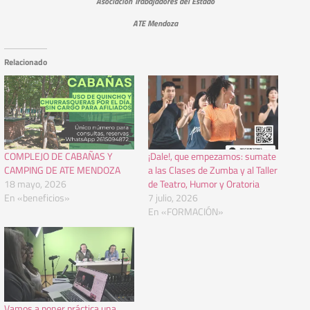
Asociación Trabajadores del Estado
ATE Mendoza
Relacionado
COMPLEJO DE CABAÑAS Y
¡Dale!, que empezamos: sumate
CAMPING DE ATE MENDOZA
a las Clases de Zumba y al Taller
18 mayo, 2026
de Teatro, Humor y Oratoria
En «beneficios»
7 julio, 2026
En «FORMACIÓN»
Vamos a poner práctica una