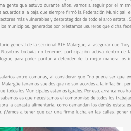
ma gente que estuvo durante años, vamos a seguir por el mism
s acuerdos a la baja que siempre firmó la Federación Municipal, e
ectores más vulnerables y desprotegidos de todo el arco estatal. S
los municipios, generados por préstamos usureros que dicha fede
tario general de la seccional ATE Malargüe, al asegurar que “hoy
 Nosotros todavía no tenemos participación activa dentro de 
lograr, para poder paritar y defender de la mejor manera los i
e salarios entre comunas, al considerar que “no puede ser que ex
 Malargüe tenemos sueldos que no son acordes a la inflación, pe
 que todos los Municipales estemos iguales. Por eso, arrancamos ho
 sabemos es que necesitamos el compromiso de todos los trabaja
cubra la canasta alimentaria, como demandan los demás estatales
n. ¡Vamos a tener que dar una firme lucha en las calles, poner 