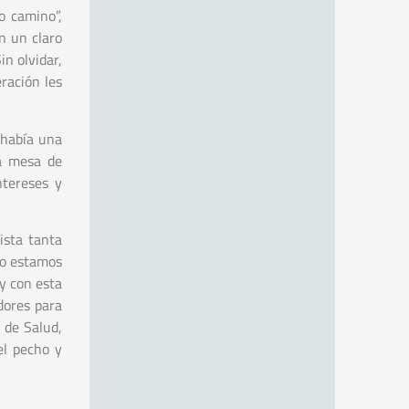
o camino”,
n un claro
in olvidar,
ración les
 había una
la mesa de
ntereses y
ista tanta
ro estamos
y con esta
dores para
 de Salud,
el pecho y