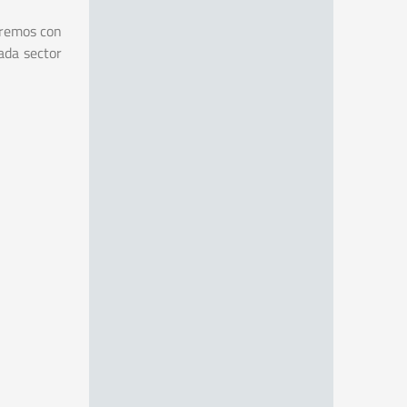
aremos con
ada sector