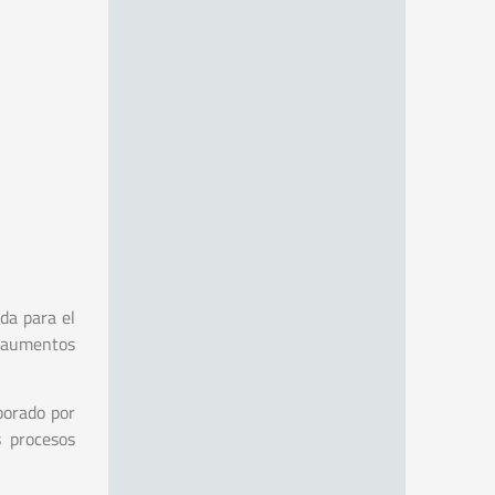
da para el
s aumentos
borado por
s procesos