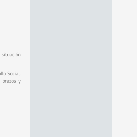
 situación
llo Social,
s brazos y