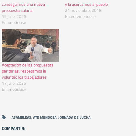
conseguimos una nueva
y la acercamos al pueblo
propuesta salarial
21 noviembre, 2018
15 julio, 2026
En «efemerides»
En «noticias»
Aceptación de las propuestas
paritarias: respetamos la
voluntad los trabajadores
17 julio, 2026
En «noticias»
ASAMBLEAS
,
ATE MENDOZA
,
JORNADA DE LUCHA
COMPARTIR: