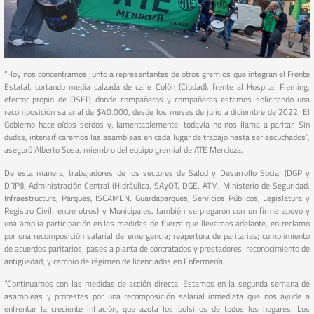
“Hoy nos concentramos junto a representantes de otros gremios que integran el Frente
Estatal, cortando media calzada de calle Colón (Ciudad), frente al Hospital Fleming,
efector propio de OSEP, donde compañeros y compañeras estamos solicitando una
recomposición salarial de $40.000, desde los meses de julio a diciembre de 2022. El
Gobierno hace oídos sordos y, lamentablemente, todavía no nos llama a paritar. Sin
dudas, intensificaremos las asambleas en cada lugar de trabajo hasta ser escuchados”,
aseguró Alberto Sosa, miembro del equipo gremial de ATE Mendoza.
De esta manera, trabajadores de los sectores de Salud y Desarrollo Social (DGP y
DRPJ), Administración Central (Hidráulica, SAyOT, DGE, ATM, Ministerio de Seguridad,
Infraestructura, Parques, ISCAMEN, Guardaparques, Servicios Públicos, Legislatura y
Registro Civil, entre otros) y Municipales, también se plegaron con un firme apoyo y
una amplia participación en las medidas de fuerza que llevamos adelante, en reclamo
por una recomposición salarial de emergencia; reapertura de paritarias; cumplimiento
de acuerdos paritarios; pases a planta de contratados y prestadores; reconocimiento de
antigüedad; y cambio de régimen de licenciados en Enfermería.
“Continuamos con las medidas de acción directa. Estamos en la segunda semana de
asambleas y protestas por una recomposición salarial inmediata que nos ayude a
enfrentar la creciente inflación, que azota los bolsillos de todos los hogares. Los