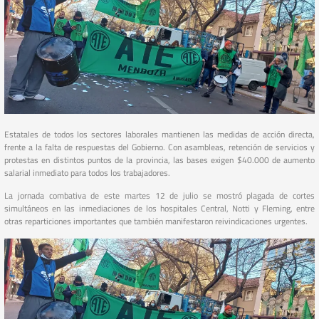
Estatales de todos los sectores laborales mantienen las medidas de acción directa,
frente a la falta de respuestas del Gobierno. Con asambleas, retención de servicios y
protestas en distintos puntos de la provincia, las bases exigen $40.000 de aumento
salarial inmediato para todos los trabajadores.
La jornada combativa de este martes 12 de julio se mostró plagada de cortes
simultáneos en las inmediaciones de los hospitales Central, Notti y Fleming, entre
otras reparticiones importantes que también manifestaron reivindicaciones urgentes.