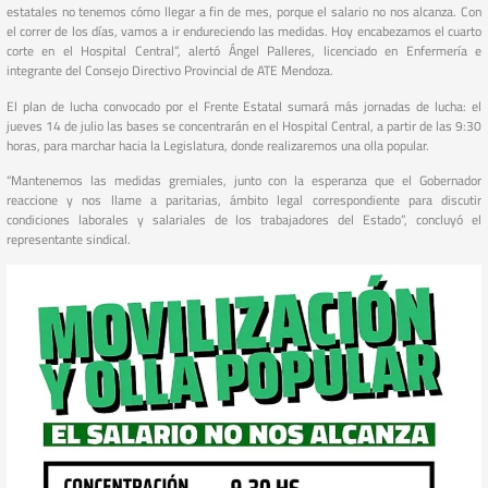
estatales no tenemos cómo llegar a fin de mes, porque el salario no nos alcanza. Con
el correr de los días, vamos a ir endureciendo las medidas. Hoy encabezamos el cuarto
corte en el Hospital Central”, alertó Ángel Palleres, licenciado en Enfermería e
integrante del Consejo Directivo Provincial de ATE Mendoza.
El plan de lucha convocado por el Frente Estatal sumará más jornadas de lucha: el
jueves 14 de julio las bases se concentrarán en el Hospital Central, a partir de las 9:30
horas, para marchar hacia la Legislatura, donde realizaremos una olla popular.
“Mantenemos las medidas gremiales, junto con la esperanza que el Gobernador
reaccione y nos llame a paritarias, ámbito legal correspondiente para discutir
condiciones laborales y salariales de los trabajadores del Estado”, concluyó el
representante sindical.