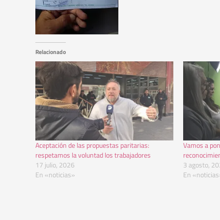
Relacionado
Aceptación de las propuestas paritarias:
Vamos a pone
respetamos la voluntad los trabajadores
reconocimien
17 julio, 2026
3 agosto, 2
En «noticias»
En «noticias