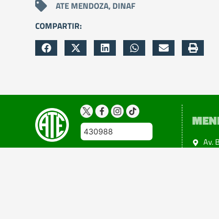
ATE MENDOZA
,
DINAF
COMPARTIR:
MEN
430988
Av. 
Ciud
Copyright 2024@atemendoza
Todos los derechos reservados
Diseño: Esteban Tuninetti
Powered by +Eidon