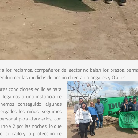
as a los reclamos, compañeros del sector no bajan los brazos, per
 endurecer las medidas de acción directa en hogares y OALes.
es condiciones edilicias para
e llegamos a una instancia de
 hemos conseguido algunas
bergados los niños, seguimos
personal para atenderlos, con
rno y 2 por las noches, lo que
el cuidado y la protección de