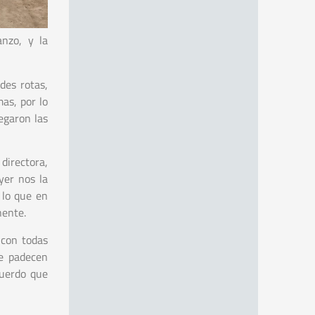
nzo, y la
des rotas,
as, por lo
egaron las
directora,
yer nos la
 lo que en
nente.
 con todas
ue padecen
cuerdo que