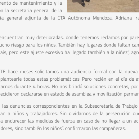
amento de mantenimiento y la
n la secretaria general de la
aria general adjunta de la CTA Autónoma Mendoza, Adriana Ira
encuentran muy deterioradas, donde tenemos reclamos por pare
cho riesgo para los niños. También hay lugares donde faltan cam
ís, pero este ajuste excesivo ha llegado también a la niñez”, agr
TE hace meses solicitamos una audiencia formal con la nueva 
lantearle todas estas problemáticas. Pero recién en el día de a
tarnos durante 4 horas. No nos brindó soluciones concretas, por
decidieron declararse en estado de asamblea y movilización perma
r las denuncias correspondientes en la Subsecretaría de Trabajo
tan a niños y trabajadores. Sin olvidarnos de la persecución q
a endurecer las medidas de fuerza en caso de no llegar a un a
adores, sino también los niños”, confirmaron las compañeras.