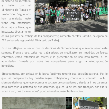
ministerio en secretaría
y fusión con el
Ministerio de Trabajo y
Producción. Según nos
han anunciado, esto
viene con intenciones
de un ajuste fiscal, que
impactará directamente
en los puestos de trabajo de los compañeros”, comentó Nicolás Castillo, delegado de
ATE en la sede regional del Ministerio de Trabajo.
Esto se reflejó en el sector con los despidos de 3 compañeras que se efectuaron esta
semana. Frente a eso, todos los trabajadores se movilizaron con medidas de fuerza
concretas, como retención de tareas y la presentación de una nota formal a las
autoridades, firmada por todos los compañeros para exigir la reincorporación
inmediata.
Efectivamente, con unidad en la lucha “pudimos revertir esa decisión patronal. Por lo
que, las compañeras hoy pueden seguir trabajando y continúa su contrato. En ATE
siempre decimos que reconocemos una clase de compañeros y desde ahí nos paramos
para construir la defensa de sus derechos, que es la de los que trabajan, por eso si
tocan a uno, nos tocan a todos”, puntualizó el representante sindical.