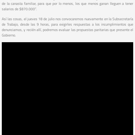
de la canasta familiar, para que por lo menos, los que menos ganan lleguen a tener
salarios de $870.000”.
Así las cosas, el jueves 18 de julio nos convocaremos nuevamente en la Subsecretaría
de Trabajo, desde las 9 horas, para exigirles respuestas a los incumplimientos que
denunciamos, y recién allí, podremos evaluar las propuestas paritarias que presente el
Gobierno.