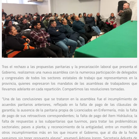
Tras el rechazo a las propuestas paritarias y la precarización laboral que presenta el
Gobierno, realizamos una nueva asamblea con la numerosa participación de delegados
y congresales de todos los sectores estatales de trabajo que representamos en la
provincia, quienes expresaron los mandatos de las asambleas de trabajadores que
llevamos adelante en cada repartición. Compartimos las resoluciones tomadas.
“Una de las conclusiones que se trataron en la asamblea fue el incumplimiento de
acuerdos paritarios anteriores, reflejado en la falta de pago de las cláusulas de
garantía; la ausencia de la paritaria propia de Licenciados en Enfermería, más la falta
de pago de sus retroactivos correspondientes; la falta de pago del ítem Hidráulica; la
falta de respuestas a las subparitarias que tuvimos, para tratar las problemáticas
sectoriales; pases a planta; y reconocimiento de la antigüedad, entre un montón de
otros incumplimientos más en los que incurre el Gobierno, que al día de la fecha
seguimos sin tener respuesta alguna”, enumeró Adriana Iranzo, Secretaria Adjunta de