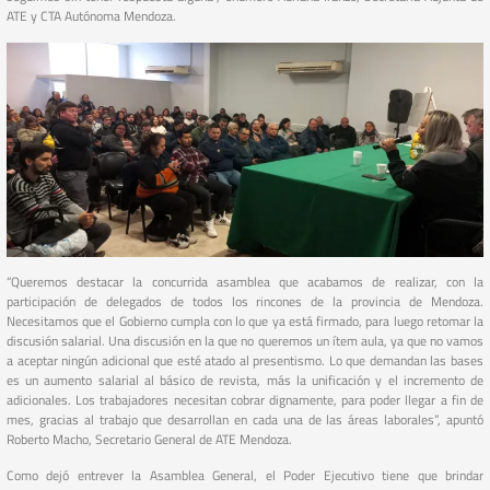
ATE y CTA Autónoma Mendoza.
“Queremos destacar la concurrida asamblea que acabamos de realizar, con la
participación de delegados de todos los rincones de la provincia de Mendoza.
Necesitamos que el Gobierno cumpla con lo que ya está firmado, para luego retomar la
discusión salarial. Una discusión en la que no queremos un ítem aula, ya que no vamos
a aceptar ningún adicional que esté atado al presentismo. Lo que demandan las bases
es un aumento salarial al básico de revista, más la unificación y el incremento de
adicionales. Los trabajadores necesitan cobrar dignamente, para poder llegar a fin de
mes, gracias al trabajo que desarrollan en cada una de las áreas laborales”, apuntó
Roberto Macho, Secretario General de ATE Mendoza.
Como dejó entrever la Asamblea General, el Poder Ejecutivo tiene que brindar