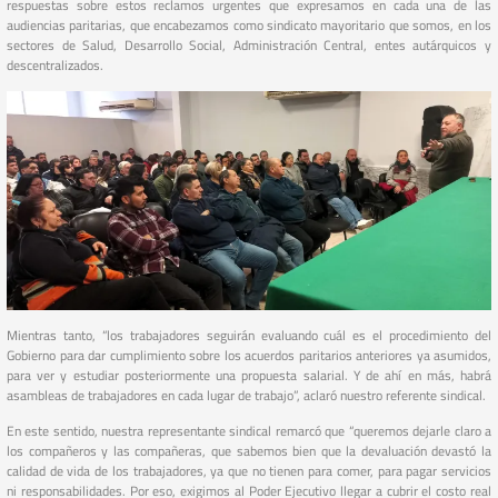
respuestas sobre estos reclamos urgentes que expresamos en cada una de las
audiencias paritarias, que encabezamos como sindicato mayoritario que somos, en los
sectores de Salud, Desarrollo Social, Administración Central, entes autárquicos y
descentralizados.
Mientras tanto, “los trabajadores seguirán evaluando cuál es el procedimiento del
Gobierno para dar cumplimiento sobre los acuerdos paritarios anteriores ya asumidos,
para ver y estudiar posteriormente una propuesta salarial. Y de ahí en más, habrá
asambleas de trabajadores en cada lugar de trabajo”, aclaró nuestro referente sindical.
En este sentido, nuestra representante sindical remarcó que “queremos dejarle claro a
los compañeros y las compañeras, que sabemos bien que la devaluación devastó la
calidad de vida de los trabajadores, ya que no tienen para comer, para pagar servicios
ni responsabilidades. Por eso, exigimos al Poder Ejecutivo llegar a cubrir el costo real