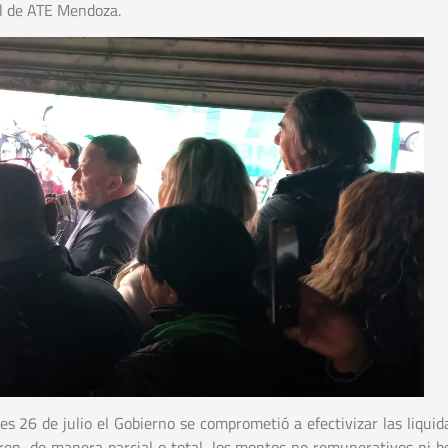
al de ATE Mendoza.
es 26 de julio el Gobierno se comprometió a efectivizar las liquid
on, de manera parcial o total, los montos no remunerativos ni bo