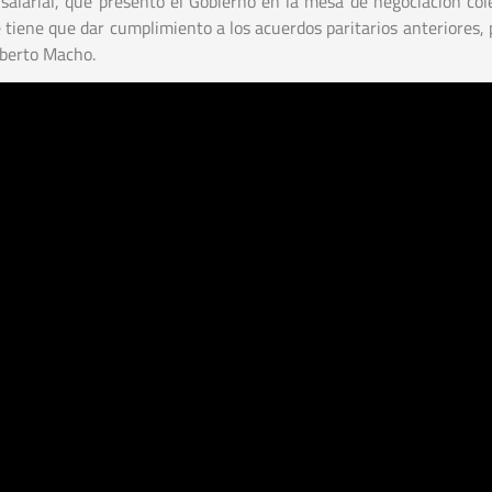
larial, que presentó el Gobierno en la mesa de negociación cole
 tiene que dar cumplimiento a los acuerdos paritarios anteriores, 
oberto Macho.