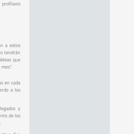
rofilaxis
on a estos
no tendrán
mbleas que
 mes”.
as en cada
erdo a los
legados y
nto de los
.