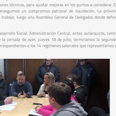
iones técnicas, para ajustar mejoras en los puntos a considerar. E
conseguimos un compromiso patronal de liquidación. La próxi
e trabajo, luego una Asamblea General de Delegados donde defin
arrollo Social, Administración Central, entes autárquicos, centr
e la jornada de ayer, jueves 18 de julio, terminamos la segund
 correspondientes a los 14 regímenes salariales que representamos