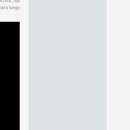
ctiva, fue
para luego