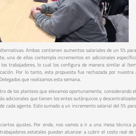
s alternativas. Ambas contienen aumentos salariales de un 5% par
te, una de ellas contempla incrementos en adicionales específic
 los trabajadores, lo cual los configura de manera similar al íte
cación. Por lo tanto, esta propuesta fue rechazada por nuestra 
e Delegados que realizamos esta semana.
ntro de los planteos que elevamos oportunamente, considerando e
s adicionales que tienen los entes autárquicos y descentralizados.
se de cada agente. Esto sumado a un incremento salarial del 5% par
n ciertos ajustes. Por ende, nos vamos a ir a una mesa técnica p
trabajadores estatales puedan alcanzar a cubrir el costo real de 