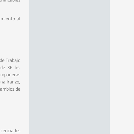
imiento al
 de Trabajo
 de 36 hs.
compañeras
na Iranzo,
cambios de
icenciados