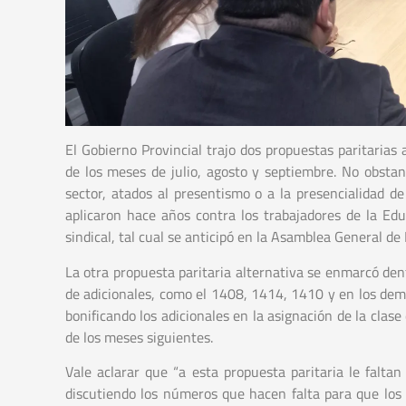
El Gobierno Provincial trajo dos propuestas paritaria
de los meses de julio, agosto y septiembre. No obstan
sector, atados al presentismo o a la presencialidad de
aplicaron hace años contra los trabajadores de la Edu
sindical, tal cual se anticipó en la Asamblea General d
La otra propuesta paritaria alternativa se enmarcó de
de adicionales, como el 1408, 1414, 1410 y en los demá
bonificando los adicionales en la asignación de la cla
de los meses siguientes.
Vale aclarar que “a esta propuesta paritaria le falta
discutiendo los números que hacen falta para que los 