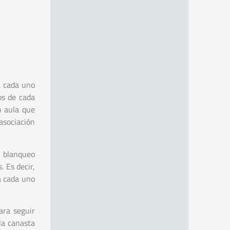
a cada uno
os de cada
m aula que
asociación
l blanqueo
 Es decir,
a cada uno
ara seguir
la canasta