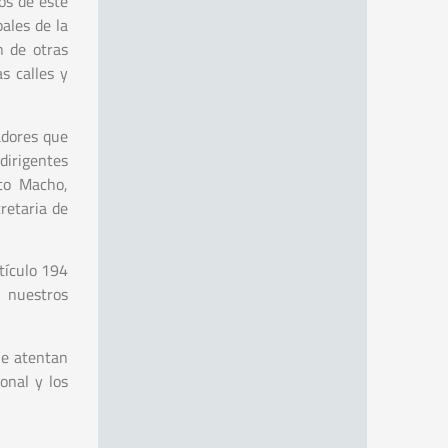
os de este
ales de la
n de otras
s calles y
adores que
dirigentes
to Macho,
retaria de
tículo 194
y nuestros
ue atentan
onal y los