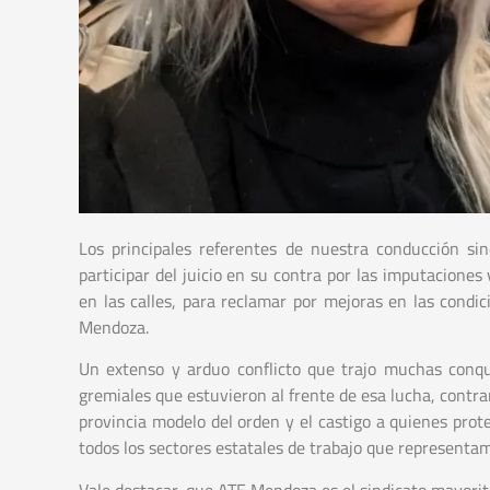
Los principales referentes de nuestra conducción sind
participar del juicio en su contra por las imputacione
en las calles, para reclamar por mejoras en las condici
Mendoza.
Un extenso y arduo conflicto que trajo muchas conqu
gremiales que estuvieron al frente de esa lucha, contrar
provincia modelo del orden y el castigo a quienes pro
todos los sectores estatales de trabajo que representa
Vale destacar, que ATE Mendoza es el sindicato mayorit