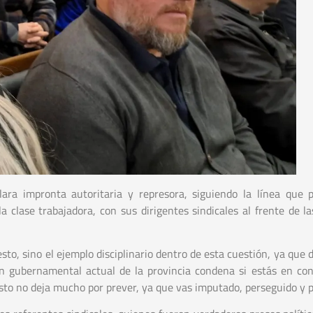
ara impronta autoritaria y represora, siguiendo la línea que 
 clase trabajadora, con sus dirigentes sindicales al frente de las
to, sino el ejemplo disciplinario dentro de esta cuestión, ya que 
 gubernamental actual de la provincia condena si estás en con
 esto no deja mucho por prever, ya que vas imputado, perseguido y p