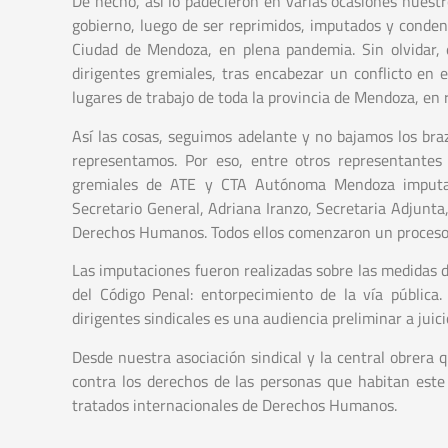
De hecho, así lo padecieron en varias ocasiones nuestr
gobierno, luego de ser reprimidos, imputados y condena
Ciudad de Mendoza, en plena pandemia. Sin olvidar, 
dirigentes gremiales, tras encabezar un conflicto en 
lugares de trabajo de toda la provincia de Mendoza, en 
Así las cosas, seguimos adelante y no bajamos los bra
representamos. Por eso, entre otros representantes 
gremiales de ATE y CTA Autónoma Mendoza imputado
Secretario General, Adriana Iranzo, Secretaria Adjunt
Derechos Humanos. Todos ellos comenzaron un proceso ju
Las imputaciones fueron realizadas sobre las medidas d
del Código Penal: entorpecimiento de la vía pública
dirigentes sindicales es una audiencia preliminar a juici
Desde nuestra asociación sindical y la central obrera
contra los derechos de las personas que habitan este
tratados internacionales de Derechos Humanos.