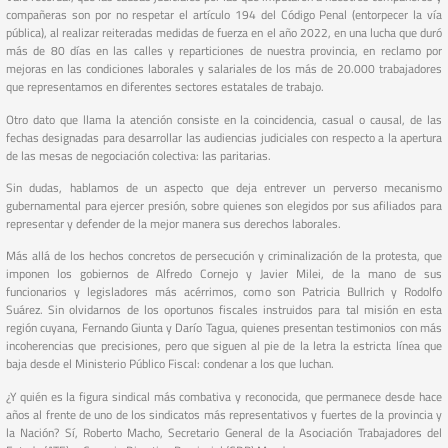
compañeras son por no respetar el artículo 194 del Código Penal (entorpecer la vía
pública), al realizar reiteradas medidas de fuerza en el año 2022, en una lucha que duró
más de 80 días en las calles y reparticiones de nuestra provincia, en reclamo por
mejoras en las condiciones laborales y salariales de los más de 20.000 trabajadores
que representamos en diferentes sectores estatales de trabajo.
Otro dato que llama la atención consiste en la coincidencia, casual o causal, de las
fechas designadas para desarrollar las audiencias judiciales con respecto a la apertura
de las mesas de negociación colectiva: las paritarias.
Sin dudas, hablamos de un aspecto que deja entrever un perverso mecanismo
gubernamental para ejercer presión, sobre quienes son elegidos por sus afiliados para
representar y defender de la mejor manera sus derechos laborales.
Más allá de los hechos concretos de persecución y criminalización de la protesta, que
imponen los gobiernos de Alfredo Cornejo y Javier Milei, de la mano de sus
funcionarios y legisladores más acérrimos, como son Patricia Bullrich y Rodolfo
Suárez. Sin olvidarnos de los oportunos fiscales instruidos para tal misión en esta
región cuyana, Fernando Giunta y Darío Tagua, quienes presentan testimonios con más
incoherencias que precisiones, pero que siguen al pie de la letra la estricta línea que
baja desde el Ministerio Público Fiscal: condenar a los que luchan.
¿Y quién es la figura sindical más combativa y reconocida, que permanece desde hace
años al frente de uno de los sindicatos más representativos y fuertes de la provincia y
la Nación? Sí, Roberto Macho, Secretario General de la Asociación Trabajadores del