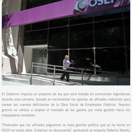
El Gobierno impulsa un proyecto de ley que será tratado en comisiones legislativas
durante esta semana, basado en incrementar los aportes de afiliados indirectos para
sanear las cuentas deficitarias de la Obra Social de Empleados Públicos. Nuestro
gremio se rehúsa a aceptar el traslado de los gastos por mala gestión hacia los
trabajadores estatales.
“Pretenden que los afiliados paguemos la mala gestión política que se ha hecho en
OSEP en estos años. Estamos en desacuerdo”, puntualizó al respecto Roberto Macho,