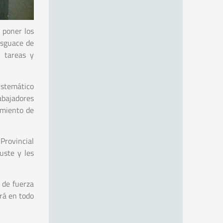
 poner los
desguace de
o tareas y
istemático
bajadores
amiento de
Provincial
uste y les
 de fuerza
ará en todo