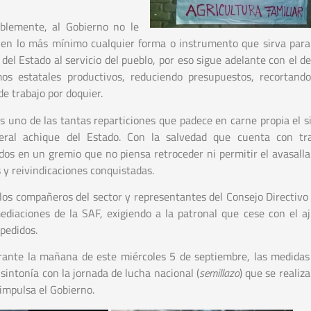
blemente, al Gobierno no le
 en lo más mínimo cualquier forma o instrumento que sirva para
 del Estado al servicio del pueblo, por eso sigue adelante con el 
os estatales productivos, reduciendo presupuestos, recortand
de trabajo por doquier.
s uno de las tantas reparticiones que padece en carne propia el s
beral achique del Estado. Con la salvedad que cuenta con tra
dos en un gremio que no piensa retroceder ni permitir el avasall
 y reivindicaciones conquistadas.
os compañeros del sector y representantes del Consejo Directivo 
diaciones de la SAF, exigiendo a la patronal que cese con el aj
pedidos.
rante la mañana de este miércoles 5 de septiembre, las medidas
sintonía con la jornada de lucha nacional (
semillazo
) que se realiz
 impulsa el Gobierno.