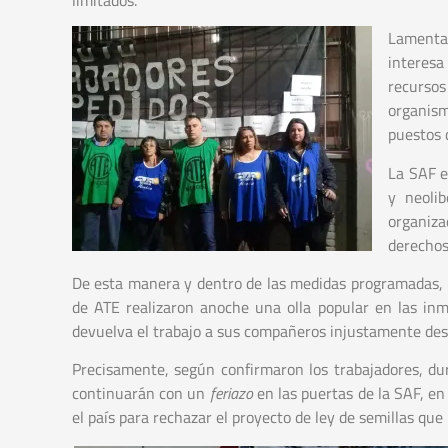
Lamenta
interesa
recursos
organism
puestos 
La SAF e
y neoli
organiza
derechos
De esta manera y dentro de las medidas programadas, l
de ATE realizaron anoche una olla popular en las inme
devuelva el trabajo a sus compañeros injustamente des
Precisamente, según confirmaron los trabajadores, du
continuarán con un
feriazo
en las puertas de la SAF, en 
el país para rechazar el proyecto de ley de semillas que