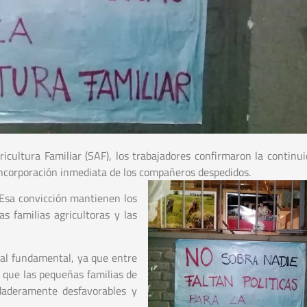
icultura Familiar (SAF), los trabajadores confirmaron la continui
eincorporación inmediata de los compañeros despedidos.
. Esa convicción mantienen los
s familias agricultoras y las
ial fundamental, ya que entre
 que las pequeñas familias de
daderamente desfavorables y