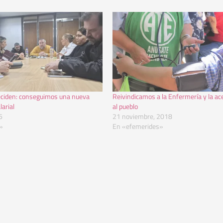
eciden: conseguimos una nueva
Reivindicamos a la Enfermería y la a
larial
al pueblo
6
21 noviembre, 2018
»
En «efemerides»