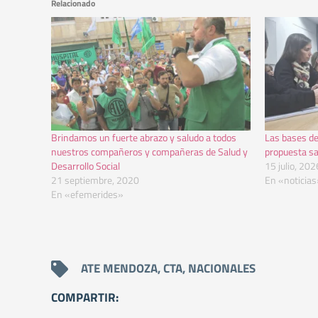
Relacionado
Brindamos un fuerte abrazo y saludo a todos
Las bases d
nuestros compañeros y compañeras de Salud y
propuesta sa
Desarrollo Social
15 julio, 202
21 septiembre, 2020
En «noticias
En «efemerides»
ATE MENDOZA
,
CTA
,
NACIONALES
COMPARTIR: