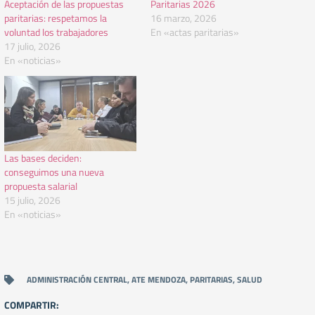
Aceptación de las propuestas
Paritarias 2026
paritarias: respetamos la
16 marzo, 2026
voluntad los trabajadores
En «actas paritarias»
17 julio, 2026
En «noticias»
Las bases deciden:
conseguimos una nueva
propuesta salarial
15 julio, 2026
En «noticias»
ADMINISTRACIÓN CENTRAL
,
ATE MENDOZA
,
PARITARIAS
,
SALUD
COMPARTIR: