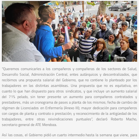
“Queremos comunicarles a los compañeros y compañeras de los sectores de Salud,
Desarrollo Social, Administración Central, entes autárquicos y descentralizados, que
recibimos una propuesta salarial del Gobierno, que no contiene lo planteado por los
trabajadores en las distintas asambleas. Una propuesta que no es equitativa, en
cuanto lo que han dispuesto para otros sindicatos, y que incluye un aumento salarial
del 71% pelado, sin tener presente un aumento para compañeros contratados y
prestadores, más un cronograma de pases a planta de los mismos; fecha de cambio de
régimen de Licenciados en Enfermería (Anexo III); mayor dedicación para compañeros
con cargos de planta y contrato o prestación; y reconocimiento de la antigüedad de los
trabajadores, entre otras reivindicaciones puntuales”, declaró Roberto Macho,
secretario general de ATE Mendoza.
Así las cosas, el Gobierno pidió un cuarto intermedio hasta la semana que viene, para