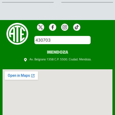
430703
MENDOZA
Av. Belgrano 1358 C.P. 5500. Ciudad. Mendoza.