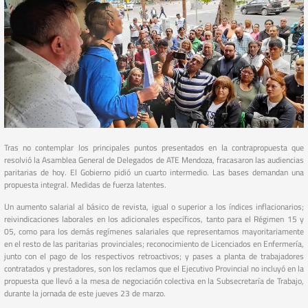
Tras no contemplar los principales puntos presentados en la contrapropuesta que
resolvió la Asamblea General de Delegados de ATE Mendoza, fracasaron las audiencias
paritarias de hoy. El Gobierno pidió un cuarto intermedio. Las bases demandan una
propuesta integral. Medidas de fuerza latentes.
Un aumento salarial al básico de revista, igual o superior a los índices inflacionarios;
reivindicaciones laborales en los adicionales específicos, tanto para el Régimen 15 y
05, como para los demás regímenes salariales que representamos mayoritariamente
en el resto de las paritarias provinciales; reconocimiento de Licenciados en Enfermería,
junto con el pago de los respectivos retroactivos; y pases a planta de trabajadores
contratados y prestadores, son los reclamos que el Ejecutivo Provincial no incluyó en la
propuesta que llevó a la mesa de negociación colectiva en la Subsecretaría de Trabajo,
durante la jornada de este jueves 23 de marzo.