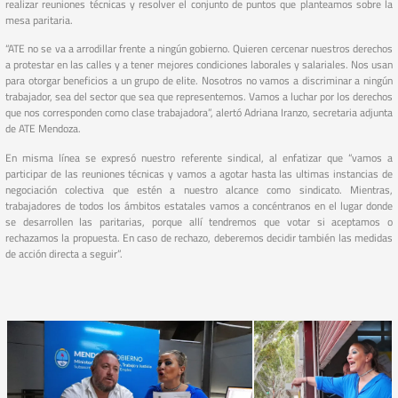
realizar reuniones técnicas y resolver el conjunto de puntos que planteamos sobre la
mesa paritaria.
“ATE no se va a arrodillar frente a ningún gobierno. Quieren cercenar nuestros derechos
a protestar en las calles y a tener mejores condiciones laborales y salariales. Nos usan
para otorgar beneficios a un grupo de elite. Nosotros no vamos a discriminar a ningún
trabajador, sea del sector que sea que representemos. Vamos a luchar por los derechos
que nos corresponden como clase trabajadora”, alertó Adriana Iranzo, secretaria adjunta
de ATE Mendoza.
En misma línea se expresó nuestro referente sindical, al enfatizar que “vamos a
participar de las reuniones técnicas y vamos a agotar hasta las ultimas instancias de
negociación colectiva que estén a nuestro alcance como sindicato. Mientras,
trabajadores de todos los ámbitos estatales vamos a concéntranos en el lugar donde
se desarrollen las paritarias, porque allí tendremos que votar si aceptamos o
rechazamos la propuesta. En caso de rechazo, deberemos decidir también las medidas
de acción directa a seguir”.