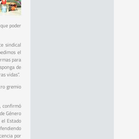
 que poder
e sindical
pedimos el
irmas para
isponga de
as vidas”.
tro gremio
, confirmó
 de Género
 el Estado
efendiendo
cencia por