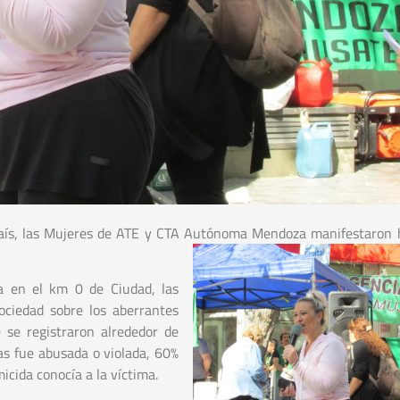
país, las Mujeres de ATE y CTA Autónoma Mendoza manifestaron 
da en el km 0 de Ciudad, las
ociedad sobre los aberrantes
 se registraron alrededor de
as fue abusada o violada, 60%
icida conocía a la víctima.