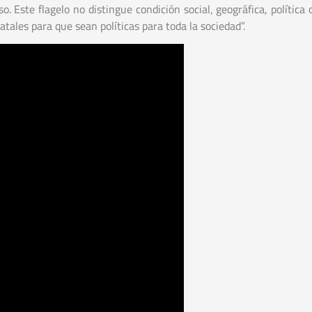
 Este flagelo no distingue condición social, geográfica, política o
tales para que sean políticas para toda la sociedad”.