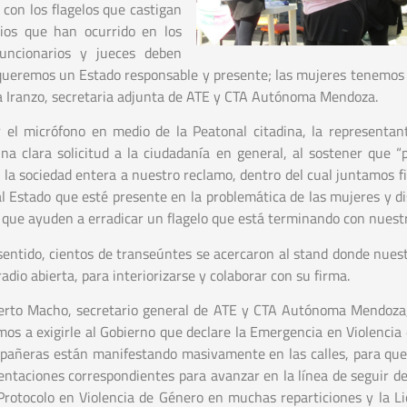
 con los flagelos que castigan
ios que han ocurrido en los
funcionarios y jueces deben
; queremos un Estado responsable y presente; las mujeres tenemos
ana Iranzo, secretaria adjunta de ATE y CTA Autónoma Mendoza.
 el micrófono en medio de la Peatonal citadina, la representant
na clara solicitud a la ciudadanía en general, al sostener que “
 la sociedad entera a nuestro reclamo, dentro del cual juntamos f
 al Estado que esté presente en la problemática de las mujeres y d
 que ayuden a erradicar un flagelo que está terminando con nuestr
sentido, cientos de transeúntes se acercaron al stand donde nues
radio abierta, para interiorizarse y colaborar con su firma.
berto Macho, secretario general de ATE y CTA Autónoma Mendoza
mos a exigirle al Gobierno que declare la Emergencia en Violencia
pañeras están manifestando masivamente en las calles, para que
entaciones correspondientes para avanzar en la línea de seguir d
rotocolo en Violencia de Género en muchas reparticiones y la Li